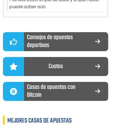
puede saber aún
Consejos de apuestas
deportivas
Cuotas
Casas de apuestas con
Bitcoin
MEJORES CASAS DE APUESTAS