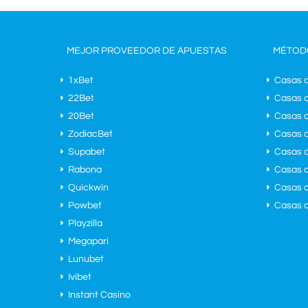
MEJOR PROVEEDOR DE APUESTAS
MÉTOD
1xBet
Casas d
22Bet
Casas d
20Bet
Casas d
ZodiacBet
Casas d
Supabet
Casas 
Rabona
Casas d
Quickwin
Casas d
Powbet
Casas d
Playzilla
Megapari
Lunubet
Ivibet
Instant Casino