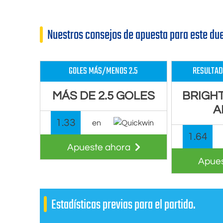
Nuestros consejos de apuesta para este due
GOLES MÁS/MENOS 2.5
RESULTAD
MÁS DE 2.5 GOLES
BRIGH
A
1.33
en
1.64
Apueste ahora
Apues
Estadísticas previas para el partido.