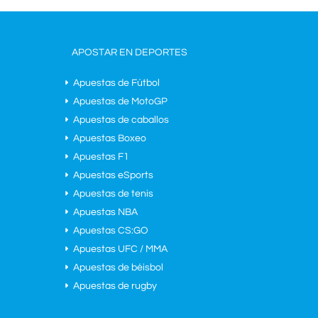
APOSTAR EN DEPORTES
Apuestas de Fútbol
Apuestas de MotoGP
Apuestas de caballos
Apuestas Boxeo
Apuestas F1
Apuestas eSports
Apuestas de tenis
Apuestas NBA
Apuestas CS:GO
Apuestas UFC / MMA
Apuestas de béisbol
Apuestas de rugby