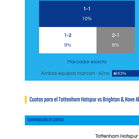
1-1
10%
1-2
2-1
9%
8%
Marcador exacto
Ambos equipos marcan - sí/no
sí
63%
Cuotas para el Tottenham Hotspur vs Brighton & Hove A
COMPARACIÓN DE CUOTAS
Tottenham Hotspur