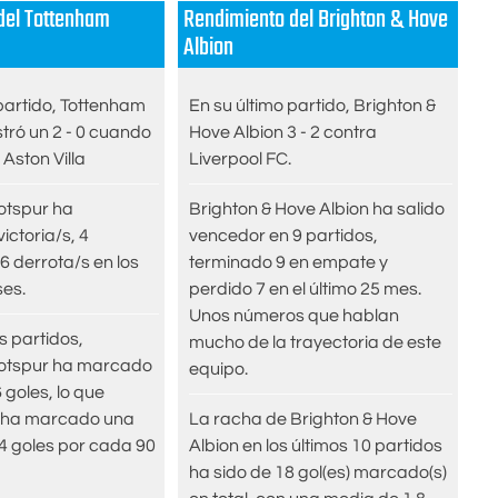
del Tottenham
Rendimiento del Brighton & Hove
Albion
 partido, Tottenham
En su último partido, Brighton &
tró un 2 - 0 cuando
Hove Albion 3 - 2 contra
 Aston Villa
Liverpool FC.
otspur ha
Brighton & Hove Albion ha salido
ictoria/s, 4
vencedor en 9 partidos,
6 derrota/s en los
terminado 9 en empate y
ses.
perdido 7 en el último 25 mes.
Unos números que hablan
s partidos,
mucho de la trayectoria de este
otspur ha marcado
equipo.
 goles, lo que
e ha marcado una
La racha de Brighton & Hove
4 goles por cada 90
Albion en los últimos 10 partidos
ha sido de 18 gol(es) marcado(s)