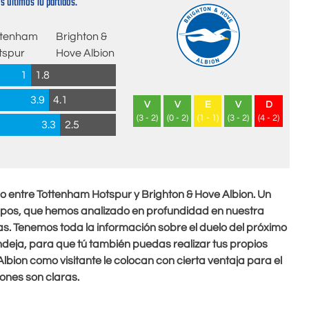
s últimos 10 partidos.
ttenham
Brighton &
tspur
Hove Albion
1
1.8
3.9
4.1
V
V
E
V
D
(3 - 2)
(0 - 2)
(1 - 1)
(3 - 2)
(4 - 2)
3.3
2.5
o entre Tottenham Hotspur y Brighton & Hove Albion. Un
pos, que hemos analizado en profundidad en nuestra
as. Tenemos toda la información sobre el duelo del próximo
ndeja, para que tú también puedas realizar tus propios
bion como visitante le colocan con cierta ventaja para el
ones son claras.