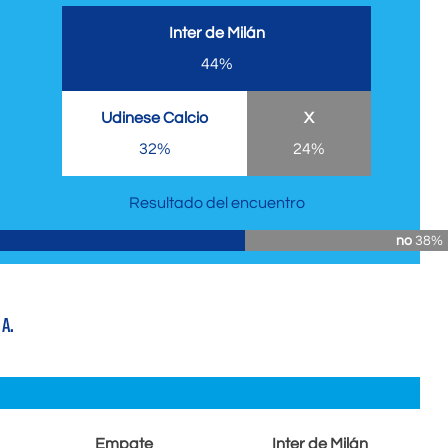
Inter de Milán
44%
Udinese Calcio
X
32%
24%
Resultado del encuentro
no
38%
 A.
Empate
Inter de Milán