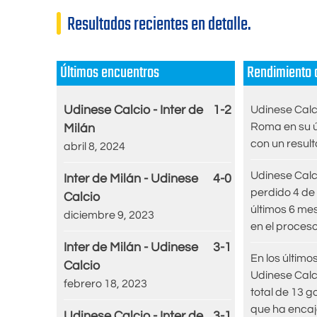
Resultados recientes en detalle.
Últimos encuentros
Rendimiento d
Udinese Calcio - Inter de
1-2
Udinese Calci
Roma en su ú
Milán
con un resulta
abril 8, 2024
Udinese Calc
Inter de Milán - Udinese
4-0
perdido 4 de 
Calcio
últimos 6 me
diciembre 9, 2023
en el proceso
Inter de Milán - Udinese
3-1
En los último
Calcio
Udinese Cal
febrero 18, 2023
total de 13 go
que ha encaj
Udinese Calcio - Inter de
3-1