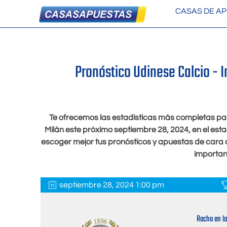
CASAS DE A
Pronóstico Udinese Calcio - I
Te ofrecemos las estadísticas más completas para
Milán este próximo
septiembre 28, 2024
, en el es
escoger mejor tus pronósticos y apuestas de cara 
importan
septiembre 28, 2024 1:00 pm
Racha en lo