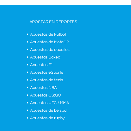
APOSTAR EN DEPORTES
Apuestas de Fútbol
Apuestas de MotoGP
Apuestas de caballos
Apuestas Boxeo
Apuestas F1
Apuestas eSports
Apuestas de tenis
Apuestas NBA
Apuestas CS:GO
Apuestas UFC / MMA
Apuestas de béisbol
Apuestas de rugby