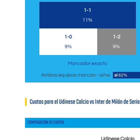
1-1
11%
1-0
1-2
9%
9%
Marcador exacto
Ambos equipos marcan - sí/no
sí
62%
Cuotas para el Udinese Calcio vs Inter de Milán de Seria
COMPARACIÓN DE CUOTAS
Udinese Calcio