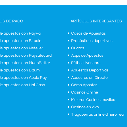
OS DE PAGO
ARTÍCULOS INTERESANTES
e apuestas con PayPal
Casas de Apuestas
e apuestas con Bitcoin
Pronósticos deportivos
e apuestas con Neteller
Cuotas
e apuestas con Paysafecard
Apps de Apuestas
de apuestas con MuchBetter
Fútbol Livescore
e apuestas con Bizum
Apuestas Deportivas
e apuestas con Apple Pay
Apuestas en Directo
e apuestas con Hal Cash
Cómo Apostar
Casinos Online
Mejores Casinos móviles
Casinos en vivo
Tragaperras online dinero real