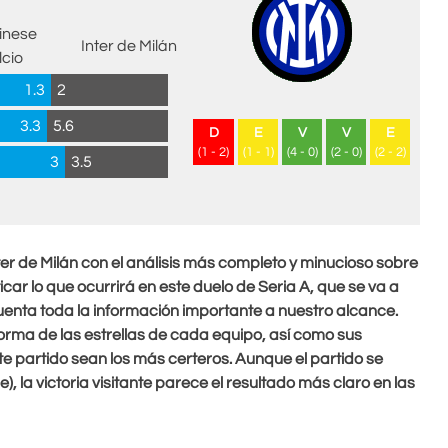
inese
Inter de Milán
lcio
1.3
2
3.3
5.6
D
E
V
V
E
(1 - 2)
(1 - 1)
(4 - 0)
(2 - 0)
(2 - 2)
3
3.5
ter de Milán con el análisis más completo y minucioso sobre
car lo que ocurrirá en este duelo de Seria A, que se va a
uenta toda la información importante a nuestro alcance.
forma de las estrellas de cada equipo, así como sus
e partido sean los más certeros. Aunque el partido se
, la victoria visitante parece el resultado más claro en las