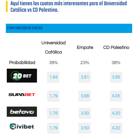
Aquí tienes las cuotas más interesantes para el Universidad
Católica vs CD Palestino.
COMPARACIÓN DE CUOTAS
Universidad
Empate
CD Palestino
Católica
Probabilidad
39%
23%
38%
1.84
3.81
3.95
1.79
3.68
4.05
1.79
3.50
4.20
1.79
3.50
4.20