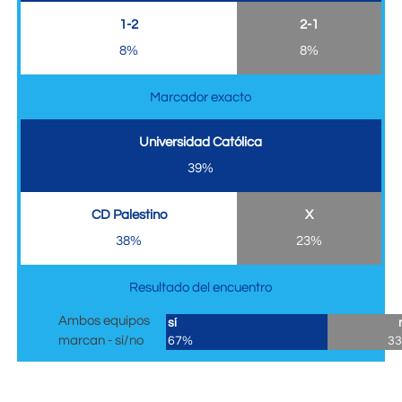
1-2
2-1
8%
8%
Marcador exacto
Universidad Católica
39%
CD Palestino
X
38%
23%
Resultado del encuentro
Ambos equipos
sí
marcan - sí/no
67%
3