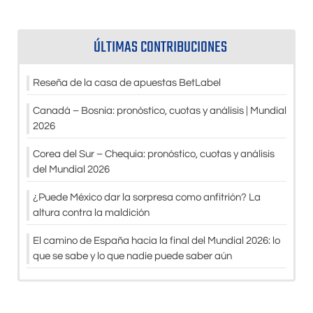
ÚLTIMAS CONTRIBUCIONES
Reseña de la casa de apuestas BetLabel
Canadá – Bosnia: pronóstico, cuotas y análisis | Mundial
2026
Corea del Sur – Chequia: pronóstico, cuotas y análisis
del Mundial 2026
¿Puede México dar la sorpresa como anfitrión? La
altura contra la maldición
El camino de España hacia la final del Mundial 2026: lo
que se sabe y lo que nadie puede saber aún