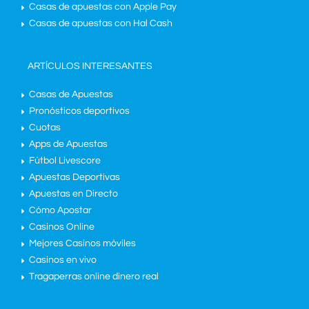
Casas de apuestas con Apple Pay
Casas de apuestas con Hal Cash
ARTÍCULOS INTERESANTES
Casas de Apuestas
Pronósticos deportivos
Cuotas
Apps de Apuestas
Fútbol Livescore
Apuestas Deportivas
Apuestas en Directo
Cómo Apostar
Casinos Online
Mejores Casinos móviles
Casinos en vivo
Tragaperras online dinero real