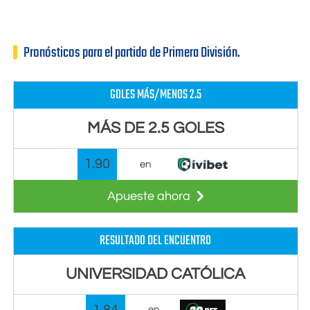
Pronósticos para el partido de Primera División.
GOLES MÁS/MENOS 2.5
MÁS DE 2.5 GOLES
1.90
en
Apueste ahora
RESULTADO DEL ENCUENTRO
UNIVERSIDAD CATÓLICA
1.84
en