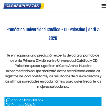
Pronóstico Universidad Católica - CD Palestino |
abril 2,
2026
Te entregamos una predicción experta de cara al partido de
hoy en la Primera División entre Universidad Católica y CD
Palestino que se jugará en el Claro Arena. Nuestro
experimentado equipo analizará datos estadísticos como los
registros de local o visitante, los resultados de duelos directos y
las últimas novedades en cada nómina para así entregarte las
mejores selecciones.
abril 2, 2026 9:00 pm
Primera División