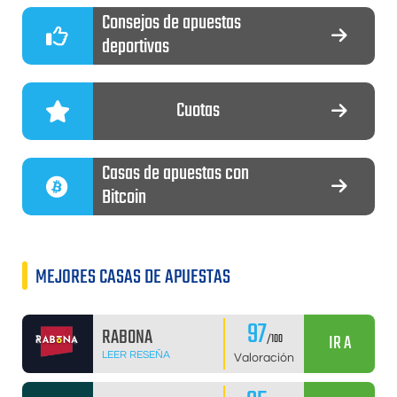
Consejos de apuestas
deportivas
Cuotas
Casas de apuestas con
Bitcoin
MEJORES CASAS DE APUESTAS
97
RABONA
IR A
/100
LEER RESEÑA
Valoración