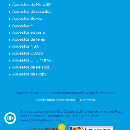
Apuestas de MotoGP
Apuestas de caballos
Apuestas Boxeo
Apuestas F1
Apuestas eSports
Apuestas de tenis
Apuestas NBA
Apuestas CS:GO
Apuestas UFC / MMA
Apuestas de béisbol
Apuestas de rugby
Copyright © 2017-2026 casasapuestas.com. All rights reserved. |
Condiciones comerciales
|
Contacto
El juego puede ser adictivo. ¡Apuesta de forma responsable! Para
más información, consulta el siguiente portal web
www.gamblingtherapy.org