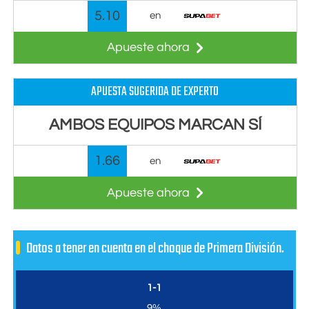
5.10
en
Apueste ahora
APUESTA SUGERIDA DE EXPERTO
AMBOS EQUIPOS MARCAN SÍ
1.66
en
Apueste ahora
Datos a tener en cuenta en el choque de Primera División.
1-1
9%