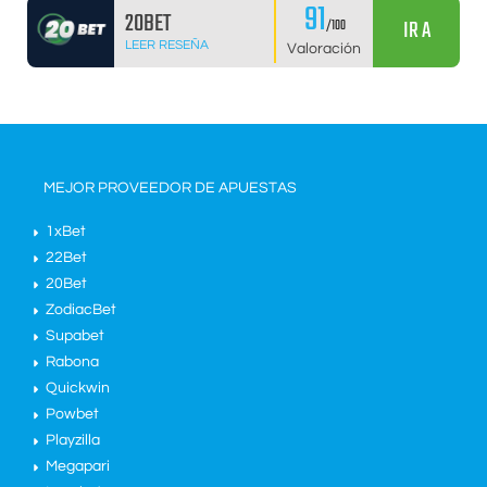
91
20BET
IR A
/100
LEER RESEÑA
Valoración
MEJOR PROVEEDOR DE APUESTAS
1xBet
22Bet
20Bet
ZodiacBet
Supabet
Rabona
Quickwin
Powbet
Playzilla
Megapari