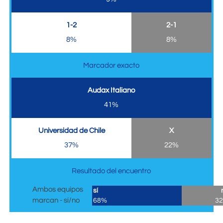
1-2
2-1
8%
8%
Marcador exacto
Audax Italiano
41%
Universidad de Chile
X
37%
22%
Resultado del encuentro
Ambos equipos
sí
marcan - sí/no
68%
3