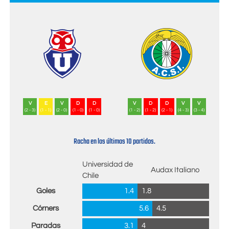
V
E
V
D
D
V
D
D
V
V
(2 - 3)
(1 - 1)
(2 - 0)
(1 - 0)
(1 - 0)
(1 - 2)
(1 - 2)
(2 - 1)
(4 - 3)
(3 - 4)
Racha en los últimos 10 partidos.
Universidad de
Audax Italiano
Chile
Goles
1.4
1.8
Córners
5.6
4.5
Paradas
3.1
4