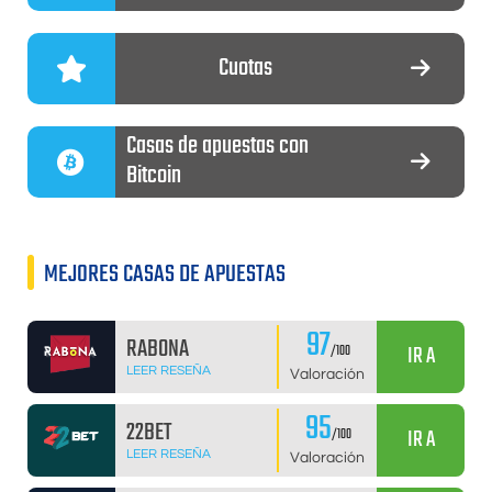
Cuotas
Casas de apuestas con
Bitcoin
MEJORES CASAS DE APUESTAS
97
RABONA
IR A
/100
LEER RESEÑA
Valoración
95
22BET
IR A
/100
LEER RESEÑA
Valoración