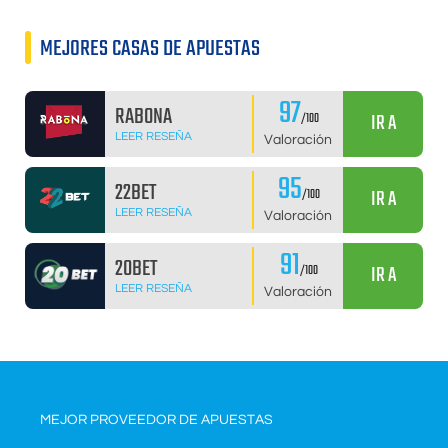
MEJORES CASAS DE APUESTAS
97
RABONA
IR A
/100
LEER RESEÑA
Valoración
95
22BET
IR A
/100
LEER RESEÑA
Valoración
91
20BET
IR A
/100
LEER RESEÑA
Valoración
MEJOR PROVEEDOR DE APUESTAS