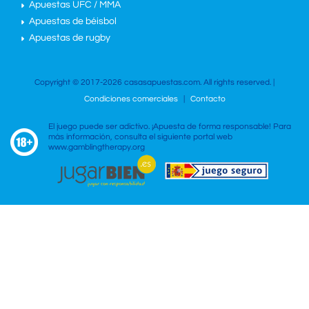
Apuestas UFC / MMA
Apuestas de béisbol
Apuestas de rugby
Copyright © 2017-2026 casasapuestas.com. All rights reserved. |
Condiciones comerciales
|
Contacto
El juego puede ser adictivo. ¡Apuesta de forma responsable! Para
más información, consulta el siguiente portal web
www.gamblingtherapy.org