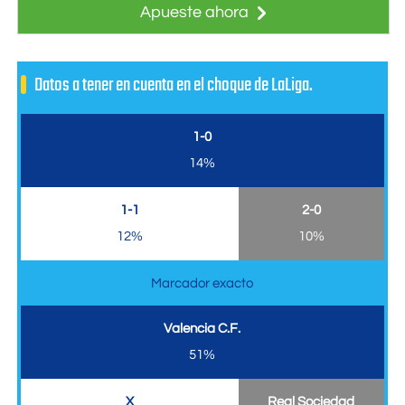
Apueste ahora
Datos a tener en cuenta en el choque de LaLiga.
1-0
14%
1-1
2-0
12%
10%
Marcador exacto
Valencia C.F.
51%
X
Real Sociedad