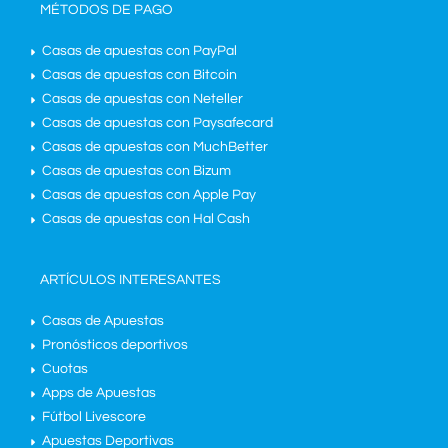
MÉTODOS DE PAGO
Casas de apuestas con PayPal
Casas de apuestas con Bitcoin
Casas de apuestas con Neteller
Casas de apuestas con Paysafecard
Casas de apuestas con MuchBetter
Casas de apuestas con Bizum
Casas de apuestas con Apple Pay
Casas de apuestas con Hal Cash
ARTÍCULOS INTERESANTES
Casas de Apuestas
Pronósticos deportivos
Cuotas
Apps de Apuestas
Fútbol Livescore
Apuestas Deportivas