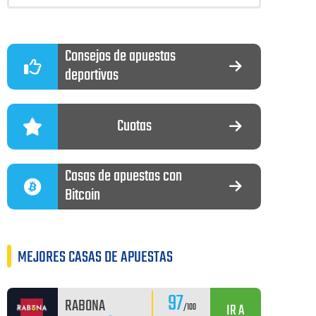
Consejos de apuestas
deportivas
Cuotas
Casas de apuestas con
Bitcoin
MEJORES CASAS DE APUESTAS
97
RABONA
IR A
/100