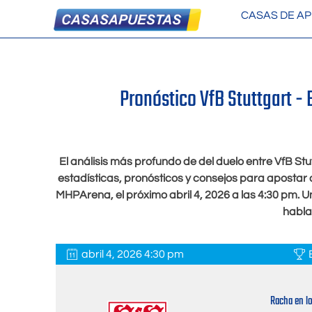
CASAS DE A
Pronóstico VfB Stuttgart -
El análisis más profundo de del duelo entre VfB St
estadísticas, pronósticos y consejos para apostar a
MHPArena, el próximo
abril 4, 2026
a las
4:30 pm
. 
habla
abril 4, 2026 4:30 pm
Racha en lo