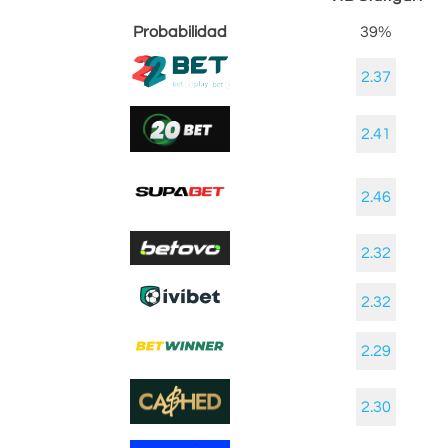
Probabilidad
39%
2.37
2.41
2.46
2.32
2.32
2.29
2.30