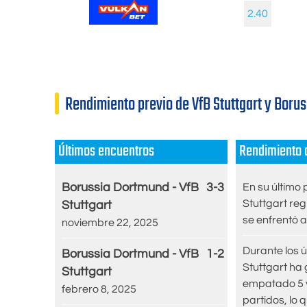
2.40
Rendimiento previo de VfB Stuttgart y Boru
Últimos encuentros
Rendimiento d
Borussia Dortmund - VfB
3-3
En su último 
Stuttgart reg
Stuttgart
se enfrentó 
noviembre 22, 2025
Durante los 
Borussia Dortmund - VfB
1-2
Stuttgart ha
Stuttgart
empatado 5 y
febrero 8, 2025
partidos, lo 