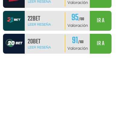
LEER RESEÑA
Valoración
95
22BET
IR A
/100
LEER RESEÑA
Valoración
91
20BET
IR A
/100
LEER RESEÑA
Valoración