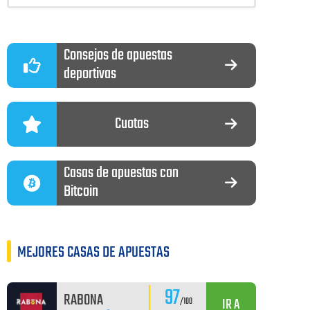
Consejos de apuestas
deportivas
Cuotas
Casas de apuestas con
Bitcoin
MEJORES CASAS DE APUESTAS
97
RABONA
IR A
/100