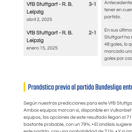
Antecedente
VfB Stuttgart - R. B.
3-1
tener en cue
Leipzig
partido.
abril 2, 2025
En sus último
VfB Stuttgart - R. B.
2-1
Stuttgart ha
Leipzig
48 goles, lo 
enero 15, 2025
marcado una
goles por ca
Pronóstico previo al partido Bundesliga entre
Según nuestras predicciones para este VfB Stuttgar
Ambos equipos marcan sí, disponible en
Vulkanbet
equipos, las opciones de este resultado llegan al 7
bastante probable, con un 79%. • El análisis sugier
este partido, con una probabilidad de 71%. • Y si