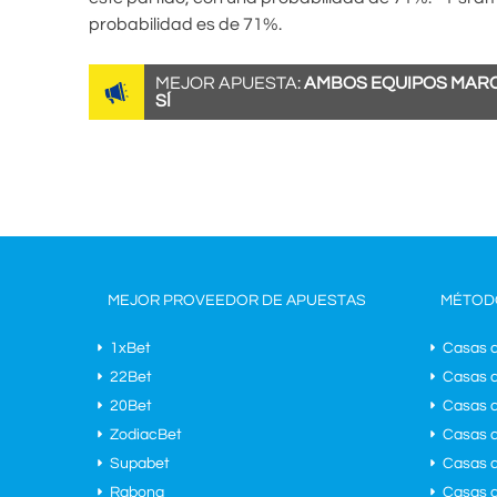
probabilidad es de 71%.
MEJOR APUESTA:
AMBOS EQUIPOS MAR
SÍ
MEJOR PROVEEDOR DE APUESTAS
MÉTOD
1xBet
Casas d
22Bet
Casas d
20Bet
Casas d
ZodiacBet
Casas d
Supabet
Casas 
Rabona
Casas d