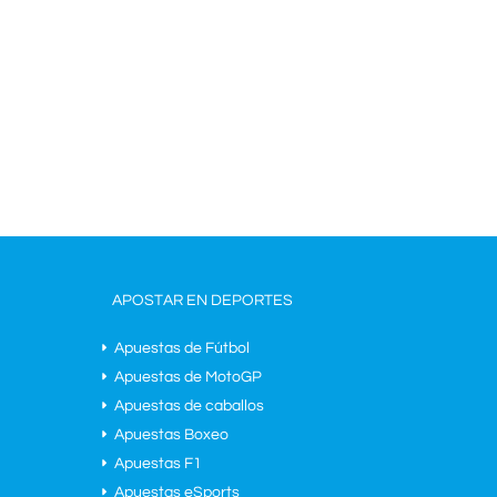
APOSTAR EN DEPORTES
Apuestas de Fútbol
Apuestas de MotoGP
Apuestas de caballos
Apuestas Boxeo
Apuestas F1
Apuestas eSports