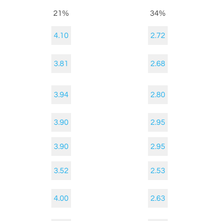
21%
34%
4.10
2.72
3.81
2.68
3.94
2.80
3.90
2.95
3.90
2.95
3.52
2.53
4.00
2.63