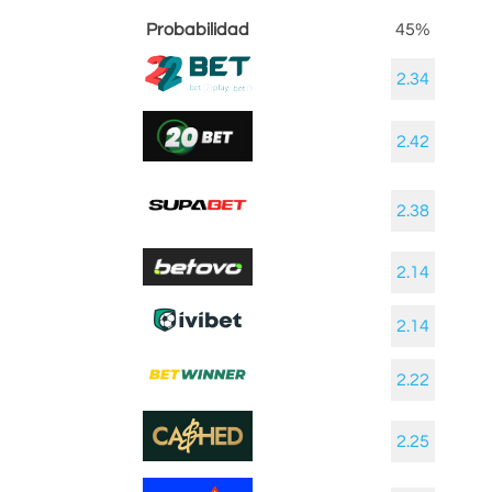
Probabilidad
45%
2.34
2.42
2.38
2.14
2.14
2.22
2.25