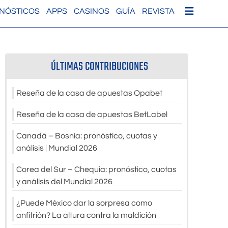
NÓSTICOS
APPS
CASINOS
GUÍA
REVISTA
ÚLTIMAS CONTRIBUCIONES
Reseña de la casa de apuestas Opabet
Reseña de la casa de apuestas BetLabel
Canadá – Bosnia: pronóstico, cuotas y
análisis | Mundial 2026
Corea del Sur – Chequia: pronóstico, cuotas
y análisis del Mundial 2026
¿Puede México dar la sorpresa como
anfitrión? La altura contra la maldición