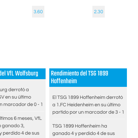
3.60
2.30
del VfL Wolfsburg
Rendimiento del TSG 1899
Hoffenheim
urg derrotó a
 en su último
El TSG 1899 Hoffenheim derrotó
un marcador de 0 - 1
a 1.FC Heidenheim en su último
partido por un marcador de 3 - 1
ltimos 6 meses, VfL
a ganado 3,
TSG 1899 Hoffenheim ha
 perdido 4 de sus
ganado 4 y perdido 4 de sus