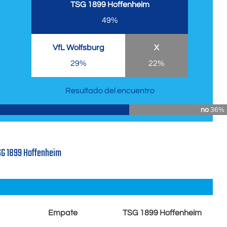
TSG 1899 Hoffenheim
49%
VfL Wolfsburg
X
29%
22%
Resultado del encuentro
no
36%
TSG 1899 Hoffenheim
Empate
TSG 1899 Hoffenheim