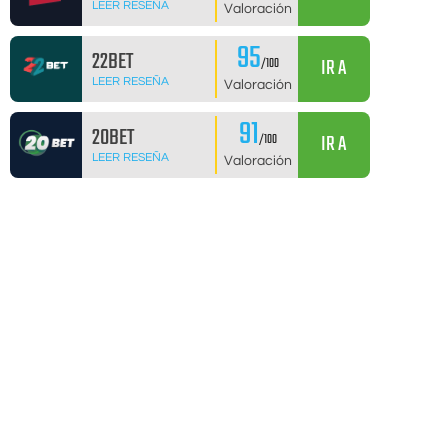
LEER RESEÑA
Valoración
95
22BET
IR A
/100
LEER RESEÑA
Valoración
91
20BET
IR A
/100
LEER RESEÑA
Valoración