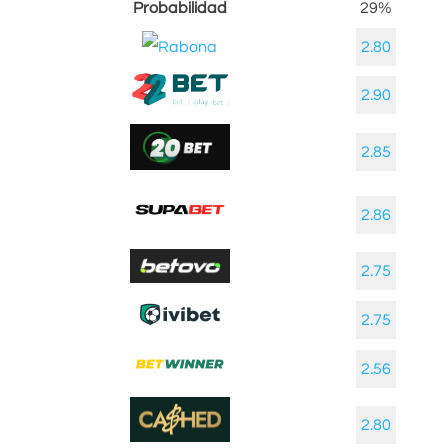
Probabilidad
29%
2.80
2.90
2.85
2.86
2.75
2.75
2.56
2.80