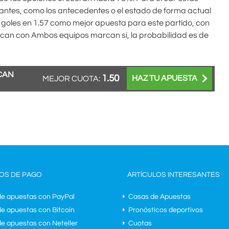
antes, como los antecedentes o el estado de forma actual
s goles en
1.57
como mejor apuesta para este partido, con
rcan con Ambos equipos marcan sí, la probabilidad es de
CAN
1.50
HAZ TU APUESTA
MEJOR CUOTA:
OS DE PAGO
ARTÍCULOS INTERESANTES
e apuestas con PayPal
Casas de Apuestas
e apuestas con Bitcoin
Pronósticos deportivos
e apuestas con Neteller
Cuotas