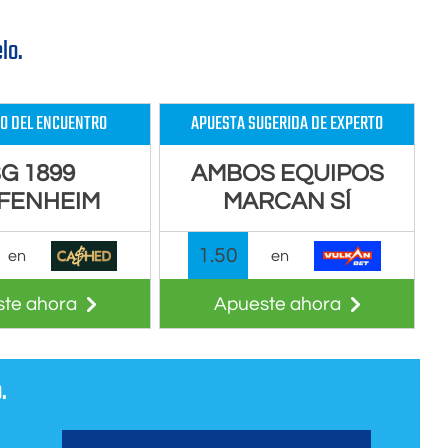
lo.
O DEL ENCUENTRO
APUESTA SUGERIDA DE EXPERTO
G 1899
AMBOS EQUIPOS
FENHEIM
MARCAN SÍ
1.50
en
en
te ahora
Apueste ahora
.