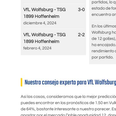
partidos, lo 
estado de fo
VfL Wolfsburg - TSG
3-0
encuentra an
1899 Hoffenheim
diciembre 4, 2024
En los último
Wolfsburg ha
VfL Wolfsburg - TSG
2-2
de 12 gol(es),
1899 Hoffenheim
ha encajado.
febrero 4, 2024
rendimiento 
por partido.
Nuestro consejo experto para VfL Wolfsbur
Así las cosas, consideramos que la mejor predicci
puedes encontrar en los pronósticos de
1.50
en
Vul
de 64%, bastante interesante a nuestro parecer. Es
apostar por el mercado Doble oportunidad 12, don