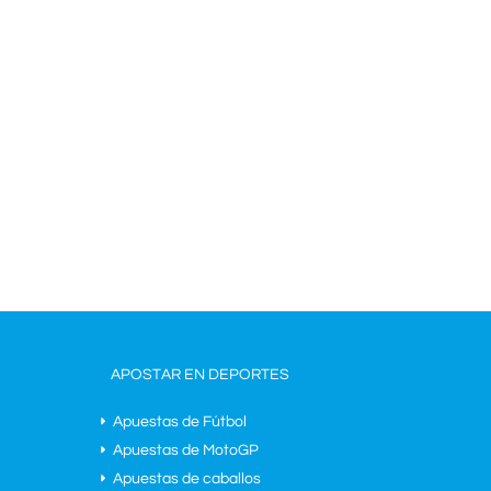
APOSTAR EN DEPORTES
Apuestas de Fútbol
Apuestas de MotoGP
Apuestas de caballos