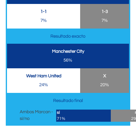
1-1
1-3
7%
7%
Resultado exacto
Manchester City
56%
West Ham United
X
24%
20%
Resultado final
Ambos Marcan -
sí
sí/no
71%
2