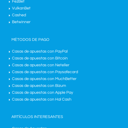
FezBet
VulkanBet
Cashed
Betwinner
MÉTODOS DE PAGO
Casas de apuestas con PayPal
Casas de apuestas con Bitcoin
Casas de apuestas con Neteller
Casas de apuestas con Paysafecard
Casas de apuestas con MuchBetter
Casas de apuestas con Bizum
Casas de apuestas con Apple Pay
Casas de apuestas con Hal Cash
ARTÍCULOS INTERESANTES