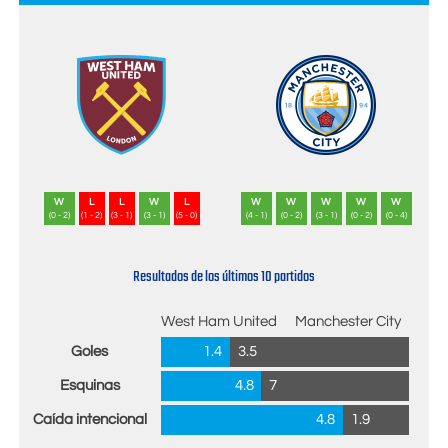
W
L
L
W
L
W
W
W
W
W
(0 - 2)
(1 - 2)
(3 - 1)
(3 - 1)
(5 - 0)
(4 - 1)
(0 - 2)
(3 - 1)
(0 - 2)
(0 - 4)
Resultados de los últimos 10 partidos
West Ham United
Manchester City
Goles
1.4
3.5
Esquinas
4.8
7
Caída intencional
4.8
1.9