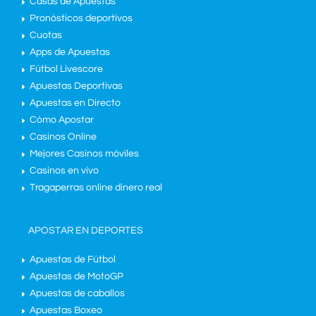
Casas de Apuestas
Pronósticos deportivos
Cuotas
Apps de Apuestas
Fútbol Livescore
Apuestas Deportivas
Apuestas en Directo
Cómo Apostar
Casinos Online
Mejores Casinos móviles
Casinos en vivo
Tragaperras online dinero real
APOSTAR EN DEPORTES
Apuestas de Fútbol
Apuestas de MotoGP
Apuestas de caballos
Apuestas Boxeo