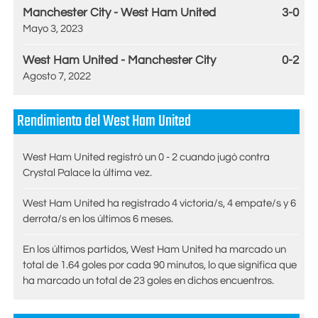
Manchester City - West Ham United
3-0
Mayo 3, 2023
West Ham United - Manchester City
0-2
Agosto 7, 2022
Rendimiento del West Ham United
West Ham United registró un 0 - 2 cuando jugó contra
Crystal Palace la última vez.
West Ham United ha registrado 4 victoria/s, 4 empate/s y 6
derrota/s en los últimos 6 meses.
En los últimos partidos, West Ham United ha marcado un
total de 1.64 goles por cada 90 minutos, lo que significa que
ha marcado un total de 23 goles en dichos encuentros.