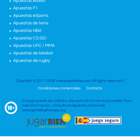
Apuestas Boxeo
Apuestas F1
Apuestas eSports
Apuestas de tenis
Apuestas NBA
Apuestas CS:GO
Apuestas UFC / MMA
Apuestas de béisbol
Apuestas de rugby
Copyright © 2017-2026 casasapuestas.com. All rights reserved. |
Condiciones comerciales
|
Contacto
El juego puede ser adictivo. ¡Apuesta de forma responsable! Para
más información, consulta el siguiente portal web
www.gamblingtherapy.org