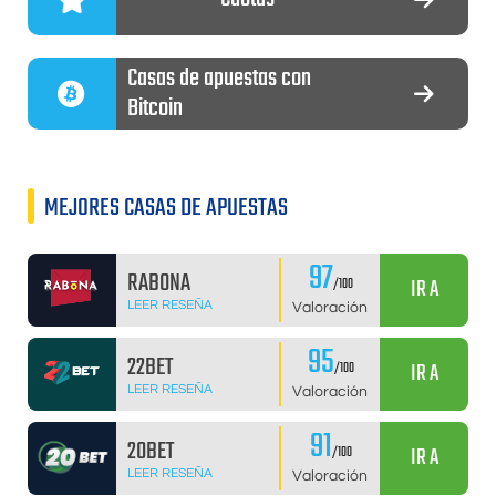
Casas de apuestas con
Bitcoin
MEJORES CASAS DE APUESTAS
97
RABONA
IR A
/100
LEER RESEÑA
Valoración
95
22BET
IR A
/100
LEER RESEÑA
Valoración
91
20BET
IR A
/100
LEER RESEÑA
Valoración