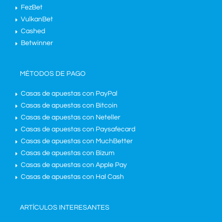
FezBet
VulkanBet
Cashed
Betwinner
MÉTODOS DE PAGO
Casas de apuestas con PayPal
Casas de apuestas con Bitcoin
Casas de apuestas con Neteller
Casas de apuestas con Paysafecard
Casas de apuestas con MuchBetter
Casas de apuestas con Bizum
Casas de apuestas con Apple Pay
Casas de apuestas con Hal Cash
ARTÍCULOS INTERESANTES