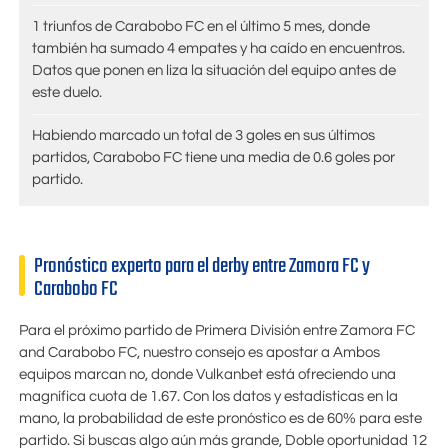
1 triunfos de Carabobo FC en el último 5 mes, donde
también ha sumado 4 empates y ha caído en encuentros.
Datos que ponen en liza la situación del equipo antes de
este duelo.
Habiendo marcado un total de 3 goles en sus últimos
partidos, Carabobo FC tiene una media de 0.6 goles por
partido.
Pronóstico experto para el derby entre Zamora FC y
Carabobo FC
Para el próximo partido de Primera División entre Zamora FC
and Carabobo FC, nuestro consejo es apostar a Ambos
equipos marcan no, donde
Vulkanbet
está ofreciendo una
magnífica cuota de
1.67
. Con los datos y estadísticas en la
mano, la probabilidad de este pronóstico es de 60% para este
partido. Si buscas algo aún más grande, Doble oportunidad 12