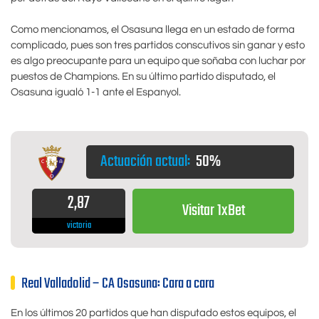
Como mencionamos, el Osasuna llega en un estado de forma
complicado, pues son tres partidos conscutivos sin ganar y esto
es algo preocupante para un equipo que soñaba con luchar por
puestos de Champions. En su último partido disputado, el
Osasuna igualó 1-1 ante el Espanyol.
Actuación actual:
50%
2,87
Visitar 1xBet
victoria
Real Valladolid – CA Osasuna: Cara a cara
En los últimos 20 partidos que han disputado estos equipos, el