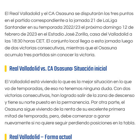
El Real Valladolid y el CA Osasuna se disputarán los tres puntos
en el partido correspondiente a la jornada 21 de LaLiga
Santander en su temporada 2022/23 el próximo domingo 12 de
febrero de 2023 en el Estadio José Zorilla, casa del Valladolid a
las 18:30 horas CET. El conjunto local llega a esta jornada luego
de dos victorias consecutivas, mientras que el Osasuna
acumula tres partidos sin conocer la victoria.
Real Valladolid vs. CA Osasuna: Situación inicial
El Valladolid está viviendo lo que es la mejor situación en lo que
va de temporadas, de eso no tenemos ninguna duda. Con dos
victorias consecutivas, han logrado salir de la zona de descenso
y tiene su norte puesto en la permanencia. Por otra parte, el
Osasuna sigue viviendo de la renta de su excelente primera
mitad de temporada, pero, debe comenzar a ganar
nuevamente si no quiere seguir perdiendo posiciones en la tabla.
Real Valladolid – Forma actual