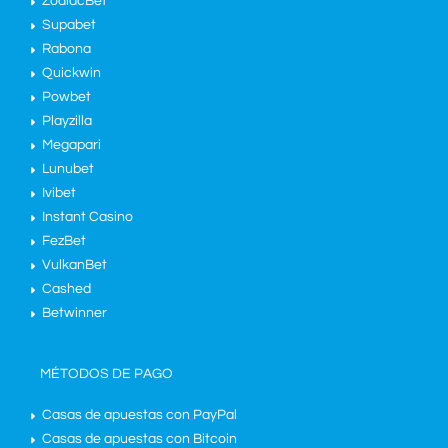
ZodiacBet
Supabet
Rabona
Quickwin
Powbet
Playzilla
Megapari
Lunubet
Ivibet
Instant Casino
FezBet
VulkanBet
Cashed
Betwinner
MÉTODOS DE PAGO
Casas de apuestas con PayPal
Casas de apuestas con Bitcoin