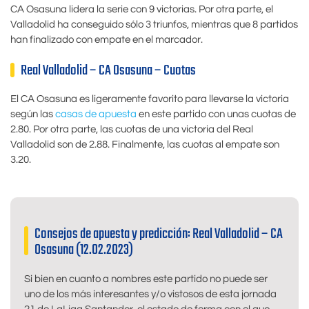
CA Osasuna lidera la serie con 9 victorias. Por otra parte, el
Valladolid ha conseguido sólo 3 triunfos, mientras que 8 partidos
han finalizado con empate en el marcador.
Real Valladolid – CA Osasuna – Cuotas
El CA Osasuna es ligeramente favorito para llevarse la victoria
según las
casas de apuesta
en este partido con unas cuotas de
2.80. Por otra parte, las cuotas de una victoria del Real
Valladolid son de 2.88. Finalmente, las cuotas al empate son
3.20.
Consejos de apuesta y predicción: Real Valladolid – CA
Osasuna (12.02.2023)
Si bien en cuanto a nombres este partido no puede ser
uno de los más interesantes y/o vistosos de esta jornada