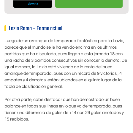
victoria
Lazio Roma – Forma actual
Luego de un arranque de temporada fantástico para la Lazio,
parece que el mundo se le ha venido encima en los últimos
partidos que ha disputado, pues llegan a esta jornada 18 con
una racha de 3 partidos consecutivos sin conocer la derrota. De
igual manera, la Lazio está viviendo de la renta del buen
arranque de temporada, pues con un récord de 9 victorias , 4
empates y 4 derrotas, están ubicados en el quinto lugar de la
tabla de clasificación general.
Por otra parte, cabe destacar que han demostrado un buen
balance en todas sus líneas en lo que va de temporada, pues
tienen una diferencia de goles de +14 con 29 goles anotados y
15 recibidos.