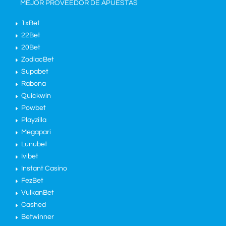
MEJOR PROVEEDOR DE APUESTAS
1xBet
22Bet
20Bet
ZodiacBet
Supabet
Rabona
Quickwin
Powbet
Playzilla
Megapari
Lunubet
Ivibet
Instant Casino
FezBet
VulkanBet
Cashed
Betwinner