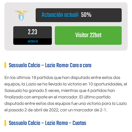
Actuación actual:
50%
2.23
Visitar 22bet
victoria
Sassuolo Calcio – Lazio Roma: Cara a cara
En los últimos 19 partidos que han disputado entre estos dos
equipos, la Lazio se ha llevado la victoria en 10 oportunidades, el
Sassuolo ha ganado 5 veces, mientras que 4 partidos han
finalizado con empate en el marcador. El último partido
disputado entre estos dos equipos fue una victoria para la Lazio
el pasado 2 de abril de 2022, con un marcador de 2-1.
Sassuolo Calcio – Lazio Roma – Cuotas