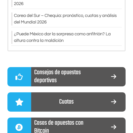
2026
Corea del Sur – Chequia: pronóstico, cuotas y análisis
del Mundial 2026
¿Puede México dar la sorpresa como anfitrión? La
altura contra la maldición
Consejos de apuestas
deportivas
Cuotas
Casas de apuestas con
Bitcoin