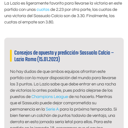
La Lazio es ligeramente favorito para llevarse la victoria en este
partido con unas
cuotas
de 2.23 por otra parte, las cuotas de
una victoria del Sassuolo Calcio son de 3.30. Finalmente, las
cuotas al empate son 3.80.
Consejos de apuesta y predicción: Sassuolo Calcio –
Lazio Roma (15.01.2023)
No hay dudas de que ambos equipos afrontan este
partido con la mayor disposición del mundo para llevarse
los 3 puntos. La Lazio sabe que debe entrar en una racha
de victorias lo antes posible, pues podría alejarse de los
puestos de
Champions League
de no hacerlo. Mientras
que el Sassuolo puede dejar comprometida su
permanencia en la
Serie A
para la próxima temporada. Si
bien tienen un colchón de puntos todavía de ventaja, una
derrota en esta jornada sería letal para ellos. Para este