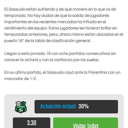
El Sassuolo están sufriendo y de qué manera en lo que va de
temporada. No hay dudas de que la salida de jugadores
importantes en los recientes mercados ha influido en el
rendimiento del equipo. Estos jugadores les hicieron brillar en
temporadas anteriores, pero, ahora mismo están ubicados en el
puesto 16° de la tabla de clasificación general.
Llegan a esta jornada 18 con ocho partidos consecutivos sin
conocer la victoria y con la confianza por los suelos.
En su último partido, el Sassuolo cayó ante la Fiorentina con un
marcador de 1-2.
Actuación actual:
30%
3.30
Visitar 1xBet