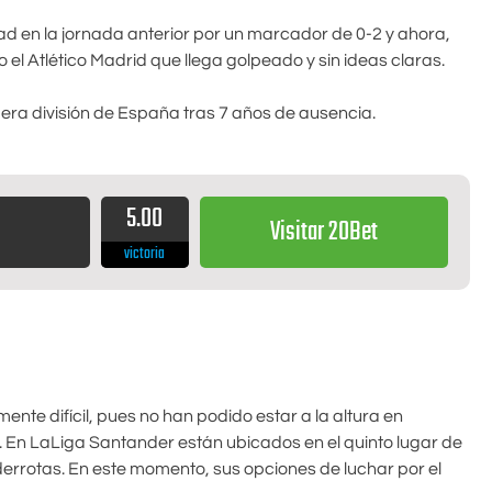
dad en la jornada anterior por un marcador de 0-2 y ahora,
el Atlético Madrid que llega golpeado y sin ideas claras.
era división de España tras 7 años de ausencia.
5.00
Visitar 20Bet
victoria
te difícil, pues no han podido estar a la altura en
 En LaLiga Santander están ubicados en el quinto lugar de
 derrotas. En este momento, sus opciones de luchar por el