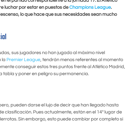
en el partido correspondiente a la jornada 17. El Atlético
re luchar por estar en puestos de
Champions League
.
e descenso, lo que hace que sus necesidades sean mucho
ial
dudas, sus jugadores no han jugado al máximo nivel
a la
Premier League
, tendrán menos referentes al momento
emente conseguir estos tres puntos frente al Atlético Madrid,
la tabla y poner en peligro su permanencia.
ero, pueden darse el lujo de decir que han llegado hasta
e clasificación. Pues actualmente, están en el 14° lugar de
9 derrotas. Sin embargo, esto puede cambiar por completo si