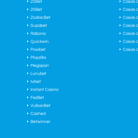
22Bet
Casas d
20Bet
Casas d
ZodiacBet
Casas d
Supabet
Casas 
Rabona
Casas d
Quickwin
Casas d
Powbet
Casas d
Playzilla
Megapari
Lunubet
Ivibet
Instant Casino
FezBet
VulkanBet
Cashed
Betwinner