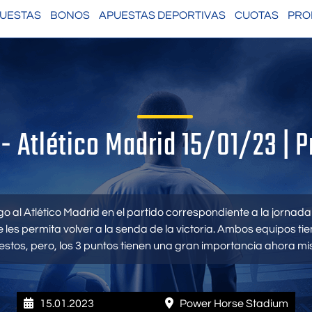
PUESTAS
BONOS
APUESTAS DEPORTIVAS
CUOTAS
PRO
- Atlético Madrid 15/01/23 | 
o al Atlético Madrid en el partido correspondiente a la jornad
 les permita volver a la senda de la victoria. Ambos equipos t
stos, pero, los 3 puntos tienen una gran importancia ahora m
15.01.2023
Power Horse Stadium