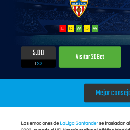
L
D
W
D
W
5.00
Visitar 20Bet
1
X2
Mejor consejo
Las emociones de
LaLiga Santander
se trasladan a