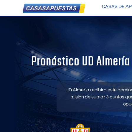
CASAS DE A
Pronóstico UD Almería 
UD Almería recibirá este doming
misión de sumar 3 puntos que
opue