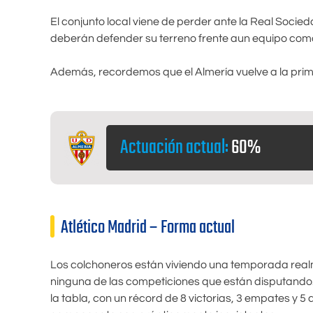
El conjunto local viene de perder ante la Real Socie
deberán defender su terreno frente aun equipo como 
Además, recordemos que el Almería vuelve a la prim
Actuación actual:
60%
Atlético Madrid – Forma actual
Los colchoneros están viviendo una temporada realmen
ninguna de las competiciones que están disputando.
la tabla, con un récord de 8 victorias, 3 empates y 5