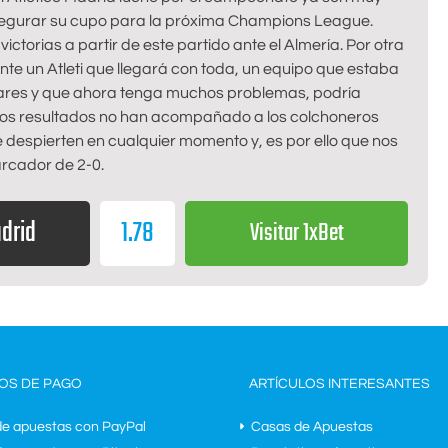
segurar su cupo para la próxima Champions League.
ctorias a partir de este partido ante el Almería. Por otra
 ante un Atleti que llegará con toda, un equipo que estaba
gares y que ahora tenga muchos problemas, podría
 Los resultados no han acompañado a los colchoneros
despierten en cualquier momento y, es por ello que nos
arcador de 2-0.
adrid
1.78
Visitar 1xBet
OS DE PAGO
ARTÍCULOS INTERESANTES
e apuestas con PayPal
Casas de Apuestas