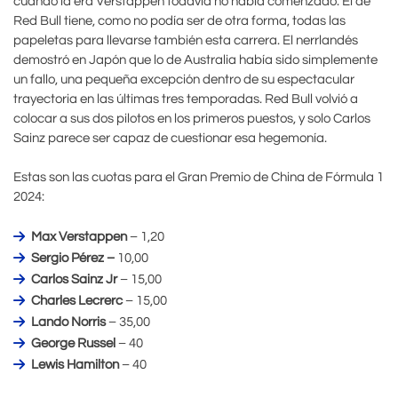
cuando la era Verstappen todavía no había comenzado. El de
Red Bull tiene, como no podía ser de otra forma, todas las
papeletas para llevarse también esta carrera. El nerrlandés
demostró en Japón que lo de Australia había sido simplemente
un fallo, una pequeña excepción dentro de su espectacular
trayectoria en las últimas tres temporadas. Red Bull volvió a
colocar a sus dos pilotos en los primeros puestos, y solo Carlos
Sainz parece ser capaz de cuestionar esa hegemonía.
Estas son las cuotas para el Gran Premio de China de Fórmula 1
2024:
Max Verstappen
– 1,20
Sergio Pérez –
10,00
Carlos Sainz Jr
– 15,00
Charles Lecrerc
– 15,00
Lando Norris
– 35,00
George Russel
– 40
Lewis Hamilton
– 40