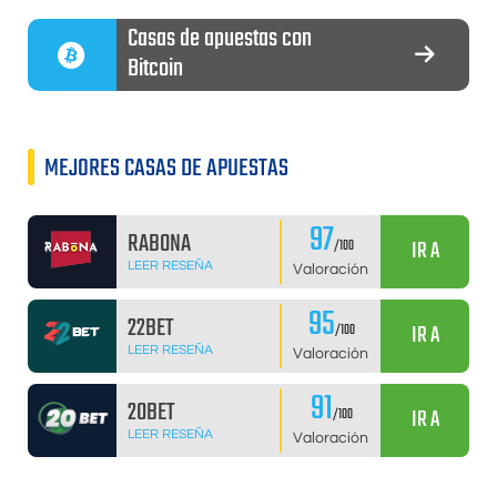
Casas de apuestas con
Bitcoin
MEJORES CASAS DE APUESTAS
97
RABONA
IR A
/100
LEER RESEÑA
Valoración
95
22BET
IR A
/100
LEER RESEÑA
Valoración
91
20BET
IR A
/100
LEER RESEÑA
Valoración