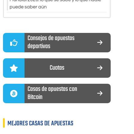
puede saber aún
Consejos de apuestas
deportivas
Cuotas
Casas de apuestas con
Bitcoin
MEJORES CASAS DE APUESTAS