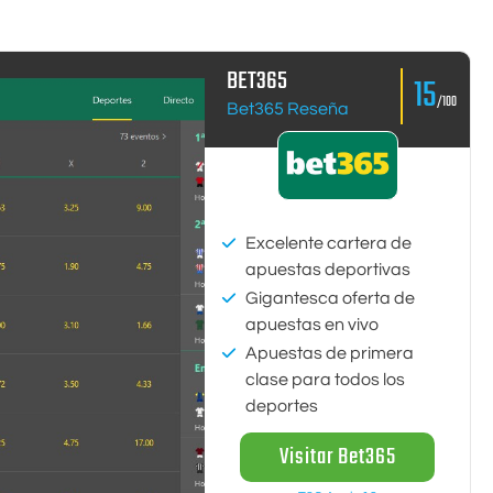
BET365
15
/100
Bet365 Reseña
Excelente cartera de
apuestas deportivas
Gigantesca oferta de
apuestas en vivo
Apuestas de primera
clase para todos los
deportes
Visitar Bet365