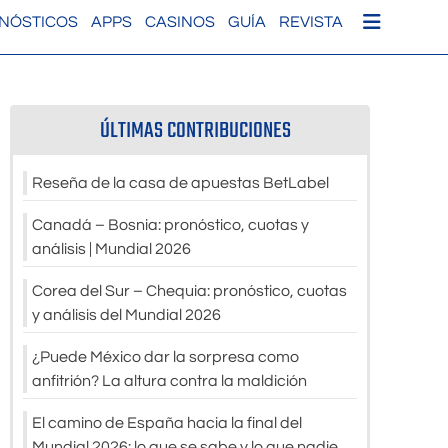
NÓSTICOS
APPS
CASINOS
GUÍA
REVISTA
ÚLTIMAS CONTRIBUCIONES
Reseña de la casa de apuestas BetLabel
Canadá – Bosnia: pronóstico, cuotas y
análisis | Mundial 2026
Corea del Sur – Chequia: pronóstico, cuotas
y análisis del Mundial 2026
¿Puede México dar la sorpresa como
anfitrión? La altura contra la maldición
El camino de España hacia la final del
Mundial 2026: lo que se sabe y lo que nadie