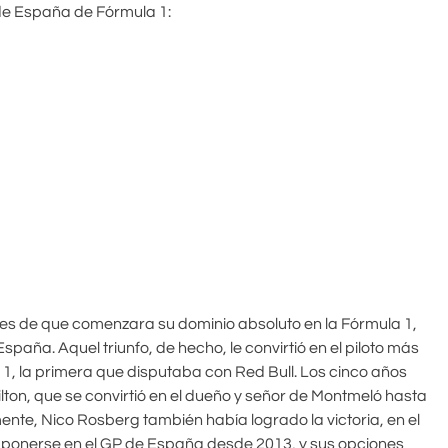
de España de Fórmula 1:
es de que comenzara su dominio absoluto en la Fórmula 1,
spaña. Aquel triunfo, de hecho, le convirtió en el piloto más
 1, la primera que disputaba con Red Bull. Los cinco años
ton, que se convirtió en el dueño y señor de Montmeló hasta
ente, Nico Rosberg también había logrado la victoria, en el
mponerse en el GP de España desde 2013, y sus opciones