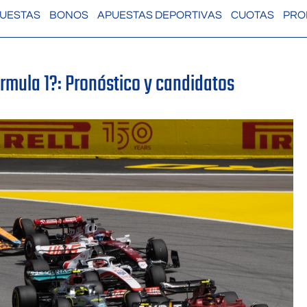
PUESTAS
BONOS
APUESTAS DEPORTIVAS
CUOTAS
PRO
rmula 1?: Pronóstico y candidatos