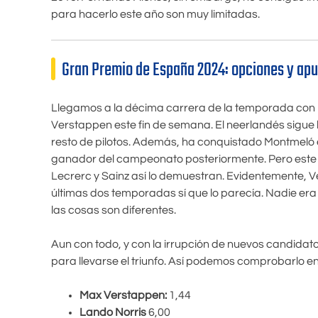
para hacerlo este año son muy limitadas.
Gran Premio de España 2024: opciones y ap
Llegamos a la décima carrera de la temporada con
Verstappen este fin de semana. El neerlandés sigue l
resto de pilotos. Además, ha conquistado Montmeló e
ganador del campeonato posteriormente. Pero este 
Lecrerc y Sainz así lo demuestran. Evidentemente, V
últimas dos temporadas sí que lo parecía. Nadie era
las cosas son diferentes.
Aun con todo, y con la irrupción de nuevos candidatos
para llevarse el triunfo. Así podemos comprobarlo e
Max Verstappen:
1,44
Lando Norris
6,00