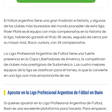
El fútbol argentino tiene una gran tradición e historia, y algunos
de los clubes más laureados del mundo proceden de esta liga.
River Plate es el equipo con más campeonatos en la historia de
la liga, habiendo ganado el título 36 veces, seguido de cerca por
su mayor rival, Boca Juniors, con 34 campeonatos.
La Liga Profesional Argentina de Fútbol tiene una fuerte
presencia en la Copa Libertadores de América, la competición
de clubes más prestigiosa de Sudamérica. Los cuatro mejores
equipos de la liga se clasifican para el torneo, lo que la convierte
en una liga aún más emocionante de ver.
Apostar en la Liga Profesional Argentina de Fútbol en Bwin
Si quieres apostar en la Liga Profesional Argentina de Fútbol,
Bwin es una excelente plataforma para hacerlo. Para empezar,