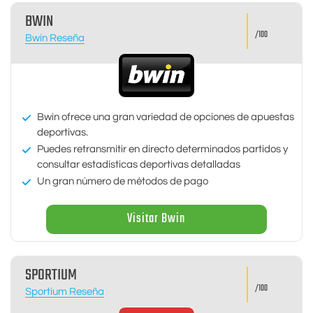
BWIN
/100
Bwin Reseña
Bwin ofrece una gran variedad de opciones de apuestas
deportivas.
Puedes retransmitir en directo determinados partidos y
consultar estadísticas deportivas detalladas
Un gran número de métodos de pago
Visitar Bwin
SPORTIUM
/100
Sportium Reseña