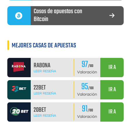
Casas de apuestas con
Bitcoin
MEJORES CASAS DE APUESTAS
97
RABONA
IR A
/100
LEER RESEÑA
Valoración
95
22BET
IR A
/100
LEER RESEÑA
Valoración
91
20BET
IR A
/100
LEER RESEÑA
Valoración