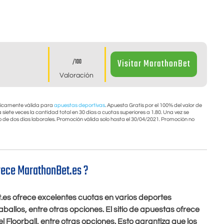
Visitar MarathonBet
/100
Valoración
únicamente válida para
apuestas deportivas
. Apuesta Gratis por el 100% del valor de
iete veces la cantidad total en 30 días a cuotas superiores a 1.80. Una vez se
o de dos días laborales. Promoción válida solo hasta el 30/04/2021. Promoción no
rece MarathonBet.es ?
t.es ofrece excelentes cuotas en varios deportes
aballos, entre otras opciones. El sitio de apuestas ofrece
 Floorball, entre otras opciones. Esto garantiza que los