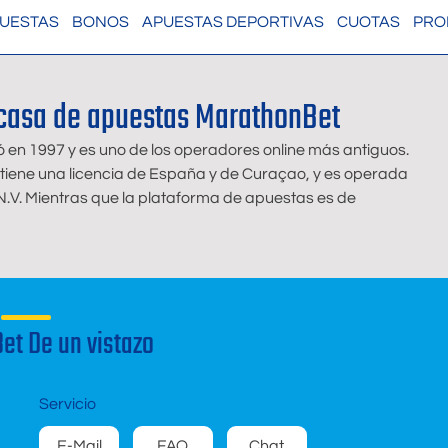
PUESTAS
BONOS
APUESTAS DEPORTIVAS
CUOTAS
PRO
 casa de apuestas MarathonBet
 en 1997 y es uno de los operadores online más antiguos.
tiene una licencia de España y de Curaçao, y es operada
.V. Mientras que la plataforma de apuestas es de
et De un vistazo
Servicio
E-Mail
FAQ
Chat