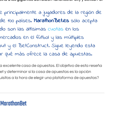
 principalmente a jugadores de la región de
de 100 países.
MarathonBet.es
sólo acepta
do son las altísimas
cuotas
en los
ercados en el fútbol y las múltiples
ut y el BetConstruct. Sigue leyendo esta
r qué más ofrece la casa de apuestas.
 excelente casa de apuestas. El objetivo de esta reseña
et y determinar si la casa de apuestas es la opción
uisitos a la hora de elegir una plataforma de apuestas?
s MarathonBet