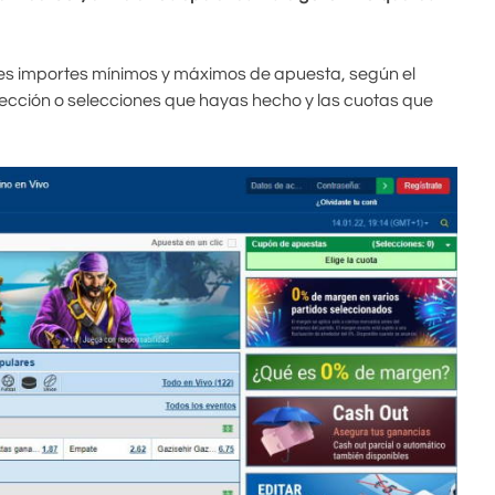
tes importes mínimos y máximos de apuesta, según el
lección o selecciones que hayas hecho y las cuotas que