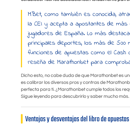
MBet, como también es conocida, atrae
la CEI y acepta a apostantes de más 
jugadores de España. Lo más destaca
principales deportes, los más de 500 m
funciones de apuestas como el Cash o
reseña de Marathonbet para comproba
Dicho esto, no cabe duda de que Marathonbet es una
es calibrar los diversos pros y contras de Marathonb
perfecta para ti. ¿Marathonbet cumple todos los req
Sigue leyendo para descubrirlo y saber mucho más.
Ventajas y desventajas del libro de apuesta