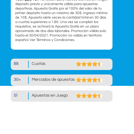
depósito previo y únicamente válida para apuestas
deportivas. Apuesta Gratis por el 100% del valor de tu
primer depósito hasta un máximo de 30$. Ingreso mínimo
de 10$. Apuesta siete veces la cantidad total en 30 días
a cuotas superiores a 1.80. Una vez se cumplan los
requisitos, se activará la Apuesta Gratis en un plazo
aproximado de dos días laborales. Promoción válida solo
hasta el 30/04/2021. Promoción no válida en territorio
español. Ver Términos y Condiciones.
88
Cuotas
30+
Mercados de apuestas
SÍ
Apuestas en Juego