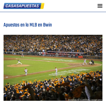
Apuestas en la MLB en Bwin