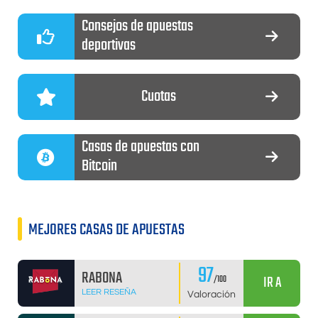
Consejos de apuestas
deportivas
Cuotas
Casas de apuestas con
Bitcoin
MEJORES CASAS DE APUESTAS
97
RABONA
IR A
/100
LEER RESEÑA
Valoración