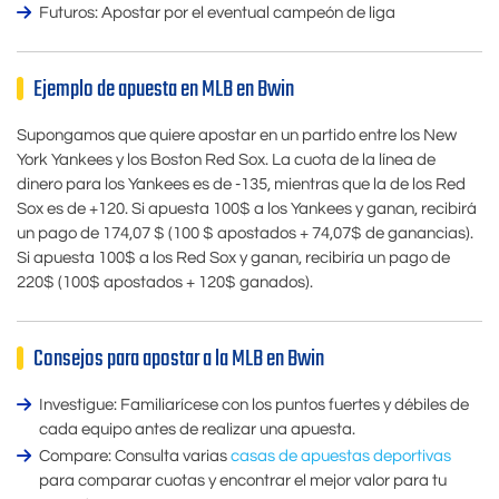
Futuros: Apostar por el eventual campeón de liga
Ejemplo de apuesta en MLB en Bwin
Supongamos que quiere apostar en un partido entre los New
York Yankees y los Boston Red Sox. La cuota de la línea de
dinero para los Yankees es de -135, mientras que la de los Red
Sox es de +120. Si apuesta 100$ a los Yankees y ganan, recibirá
un pago de 174,07 $ (100 $ apostados + 74,07$ de ganancias).
Si apuesta 100$ a los Red Sox y ganan, recibiría un pago de
220$ (100$ apostados + 120$ ganados).
Consejos para apostar a la MLB en Bwin
Investigue: Familiarícese con los puntos fuertes y débiles de
cada equipo antes de realizar una apuesta.
Compare: Consulta varias
casas de apuestas deportivas
para comparar cuotas y encontrar el mejor valor para tu