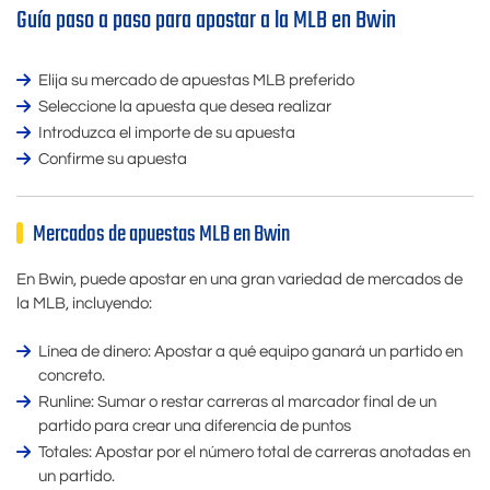
Guía paso a paso para apostar a la MLB en Bwin
Elija su mercado de apuestas MLB preferido
Seleccione la apuesta que desea realizar
Introduzca el importe de su apuesta
Confirme su apuesta
Mercados de apuestas MLB en Bwin
En Bwin, puede apostar en una gran variedad de mercados de
la MLB, incluyendo:
Línea de dinero: Apostar a qué equipo ganará un partido en
concreto.
Runline: Sumar o restar carreras al marcador final de un
partido para crear una diferencia de puntos
Totales: Apostar por el número total de carreras anotadas en
un partido.