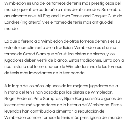
Wimbledon es uno de los torneos de tenis más prestigiosos del
mundo, que atrae cada año a miles de aficionados. Se celebra
anualmente en el All England Lawn Tennis and Croquet Club de
Londres (Inglaterra) y es el torneo de tenis más antiguo del
mundo.
Lo que diferencia a Wimbledon de otros torneos de tenis es su
estricto cumplimiento de la tradición. Wimbledon es el único
torneo de Grand Slam que aún utiliza pistas de hierba, y los
jugadores deben vestir de blanco. Estas tradiciones, junto con la
rica historia del torneo, hacen de Wimbledon uno de los torneos
de tenis más importantes de la temporada.
A lo largo de los años, algunos de los mejores jugadores de la
historia del tenis han pasado por las pistas de Wimbledon.
Roger Federer, Pete Sampras y Bjorn Borg son sólo algunos de
los tenistas más ganadores de la historia de Wimbledon. Estas
leyendas han contribuido a cimentar la reputación de
Wimbledon como el torneo de tenis más prestigioso del mundo.