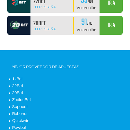
95
22BET
IR A
/100
LEER RESEÑA
Valoración
91
20BET
IR A
/100
LEER RESEÑA
Valoración
MEJOR PROVEEDOR DE APUESTAS
1xBet
22Bet
20Bet
ZodiacBet
Supabet
Rabona
Quickwin
Powbet