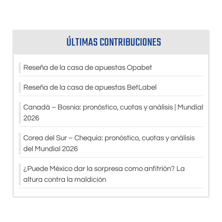
ÚLTIMAS CONTRIBUCIONES
Reseña de la casa de apuestas Opabet
Reseña de la casa de apuestas BetLabel
Canadá – Bosnia: pronóstico, cuotas y análisis | Mundial
2026
Corea del Sur – Chequia: pronóstico, cuotas y análisis
del Mundial 2026
¿Puede México dar la sorpresa como anfitrión? La
altura contra la maldición