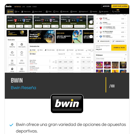
BWIN
/100
Bwin Reseña
Bwin ofrece una gran variedad de opciones de apuestas
deportivas.