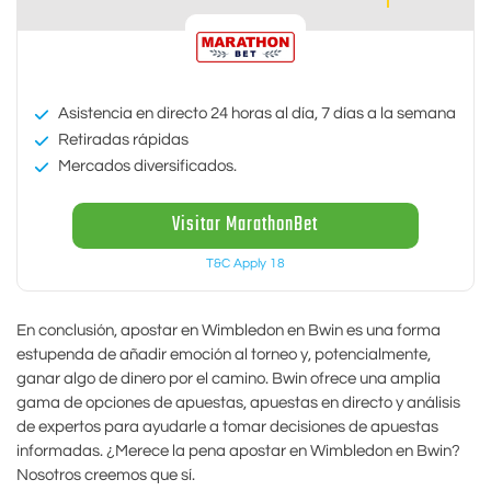
Asistencia en directo 24 horas al día, 7 días a la semana
Retiradas rápidas
Mercados diversificados.
Visitar MarathonBet
T&C Apply 18
En conclusión, apostar en Wimbledon en Bwin es una forma
estupenda de añadir emoción al torneo y, potencialmente,
ganar algo de dinero por el camino. Bwin ofrece una amplia
gama de opciones de apuestas, apuestas en directo y análisis
de expertos para ayudarle a tomar decisiones de apuestas
informadas. ¿Merece la pena apostar en Wimbledon en Bwin?
Nosotros creemos que sí.