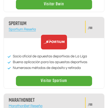
Visitar Bwin
SPORTIUM
/100
Sportium Reseña
Socio oficial de apuestas deportivas de La Liga
Buena aplicación para las apuestas deportivas
Numerosos métodos de depósito y retirada
Visitar Sportium
MARATHONBET
/100
MarathonBet Reseña