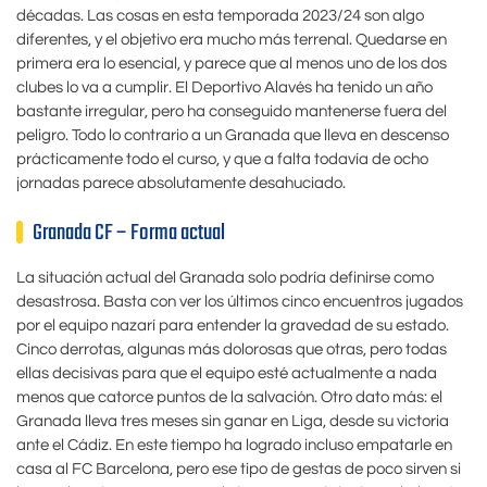
décadas. Las cosas en esta temporada 2023/24 son algo
diferentes, y el objetivo era mucho más terrenal. Quedarse en
primera era lo esencial, y parece que al menos uno de los dos
clubes lo va a cumplir. El Deportivo Alavés ha tenido un año
bastante irregular, pero ha conseguido mantenerse fuera del
peligro. Todo lo contrario a un Granada que lleva en descenso
prácticamente todo el curso, y que a falta todavía de ocho
jornadas parece absolutamente desahuciado.
Granada CF – Forma actual
La situación actual del Granada solo podría definirse como
desastrosa. Basta con ver los últimos cinco encuentros jugados
por el equipo nazarí para entender la gravedad de su estado.
Cinco derrotas, algunas más dolorosas que otras, pero todas
ellas decisivas para que el equipo esté actualmente a nada
menos que catorce puntos de la salvación. Otro dato más: el
Granada lleva tres meses sin ganar en Liga, desde su victoria
ante el Cádiz. En este tiempo ha logrado incluso empatarle en
casa al FC Barcelona, pero ese tipo de gestas de poco sirven si