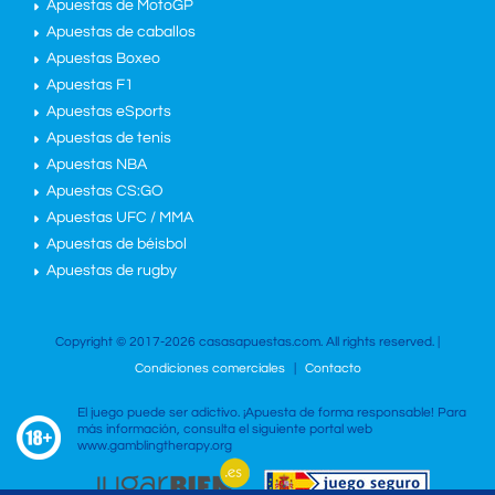
Apuestas de MotoGP
Apuestas de caballos
Apuestas Boxeo
Apuestas F1
Apuestas eSports
Apuestas de tenis
Apuestas NBA
Apuestas CS:GO
Apuestas UFC / MMA
Apuestas de béisbol
Apuestas de rugby
Copyright © 2017-2026 casasapuestas.com. All rights reserved. |
Condiciones comerciales
|
Contacto
El juego puede ser adictivo. ¡Apuesta de forma responsable! Para
más información, consulta el siguiente portal web
www.gamblingtherapy.org