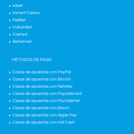
Ivibet
Instant Casino
FezBet
VulkanBet
Cashed
Betwinner
MÉTODOS DE PAGO
Casas de apuestas con PayPal
Casas de apuestas con Bitcoin
Casas de apuestas con Neteller
Casas de apuestas con Paysafecard
Casas de apuestas con MuchBetter
Casas de apuestas con Bizum
Casas de apuestas con Apple Pay
Casas de apuestas con Hal Cash