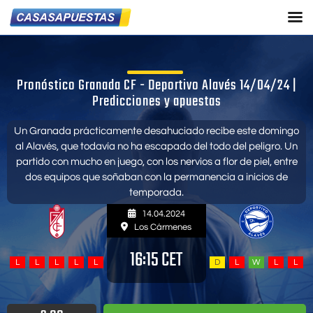
Pronóstico Granada CF - Deportivo Alavés 14/04/24 |
Predicciones y apuestas
Un Granada prácticamente desahuciado recibe este domingo
al Alavés, que todavía no ha escapado del todo del peligro. Un
partido con mucho en juego, con los nervios a flor de piel, entre
dos equipos que soñaban con la permanencia a inicios de
temporada.
14.04.2024
Los Cármenes
16:15 CET
L
L
L
L
L
D
L
W
L
L