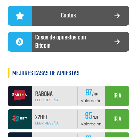
Cuotas
Casas de apuestas con
Bitcoin
MEJORES CASAS DE APUESTAS
97
RABONA
IR A
/100
LEER RESEÑA
Valoración
95
22BET
IR A
/100
LEER RESEÑA
Valoración