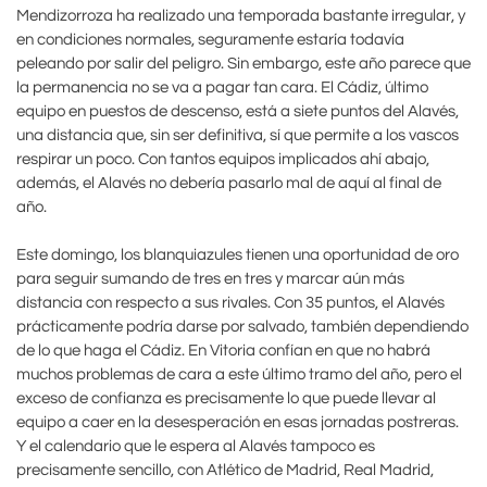
Mendizorroza ha realizado una temporada bastante irregular, y
en condiciones normales, seguramente estaría todavía
peleando por salir del peligro. Sin embargo, este año parece que
la permanencia no se va a pagar tan cara. El Cádiz, último
equipo en puestos de descenso, está a siete puntos del Alavés,
una distancia que, sin ser definitiva, sí que permite a los vascos
respirar un poco. Con tantos equipos implicados ahí abajo,
además, el Alavés no debería pasarlo mal de aquí al final de
año.
Este domingo, los blanquiazules tienen una oportunidad de oro
para seguir sumando de tres en tres y marcar aún más
distancia con respecto a sus rivales. Con 35 puntos, el Alavés
prácticamente podría darse por salvado, también dependiendo
de lo que haga el Cádiz. En Vitoria confían en que no habrá
muchos problemas de cara a este último tramo del año, pero el
exceso de confianza es precisamente lo que puede llevar al
equipo a caer en la desesperación en esas jornadas postreras.
Y el calendario que le espera al Alavés tampoco es
precisamente sencillo, con Atlético de Madrid, Real Madrid,