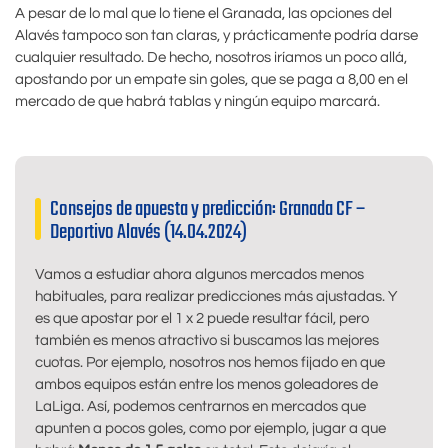
A pesar de lo mal que lo tiene el Granada, las opciones del
Alavés tampoco son tan claras, y prácticamente podría darse
cualquier resultado. De hecho, nosotros iríamos un poco allá,
apostando por un empate sin goles, que se paga a 8,00 en el
mercado de que habrá tablas y ningún equipo marcará.
Consejos de apuesta y predicción: Granada CF –
Deportivo Alavés (14.04.2024)
Vamos a estudiar ahora algunos mercados menos
habituales, para realizar predicciones más ajustadas. Y
es que apostar por el 1 x 2 puede resultar fácil, pero
también es menos atractivo si buscamos las mejores
cuotas. Por ejemplo, nosotros nos hemos fijado en que
ambos equipos están entre los menos goleadores de
LaLiga. Así, podemos centrarnos en mercados que
apunten a pocos goles, como por ejemplo, jugar a que