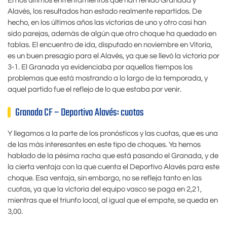
En los últimos enfrentamientos que han tenido Granada y
Alavés, los resultados han estado realmente repartidos. De
hecho, en los últimos años las victorias de uno y otro casi han
sido parejas, además de algún que otro choque ha quedado en
tablas. El encuentro de ida, disputado en noviembre en Vitoria,
es un buen presagio para el Alavés, ya que se llevó la victoria por
3-1. El Granada ya evidenciaba por aquellos tiempos los
problemas que está mostrando a lo largo de la temporada, y
aquel partido fue el reflejo de lo que estaba por venir.
Granada CF – Deportivo Alavés: cuotas
Y llegamos a la parte de los pronósticos y las cuotas, que es una
de las más interesantes en este tipo de choques. Ya hemos
hablado de la pésima racha que está pasando el Granada, y de
la cierta ventaja con la que cuenta el Deportivo Alavés para este
choque. Esa ventaja, sin embargo, no se refleja tanto en las
cuotas, ya que la victoria del equipo vasco se paga en 2,21,
mientras que el triunfo local, al igual que el empate, se queda en
3,00.