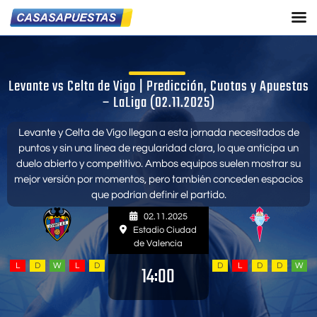
Levante vs Celta de Vigo | Predicción, Cuotas y Apuestas
– LaLiga (02.11.2025)
Levante y Celta de Vigo llegan a esta jornada necesitados de
puntos y sin una línea de regularidad clara, lo que anticipa un
duelo abierto y competitivo. Ambos equipos suelen mostrar su
mejor versión por momentos, pero también conceden espacios
que podrían definir el partido.
02.11.2025
Estadio Ciudad
de Valencia
L
D
W
L
D
D
L
D
D
W
14:00