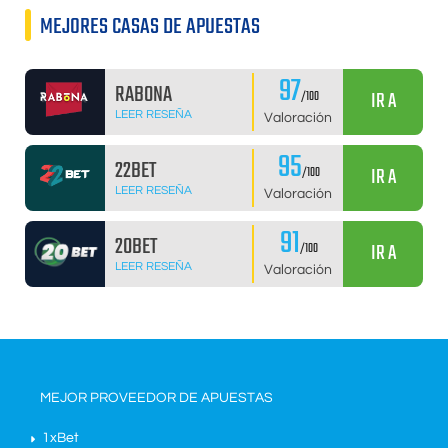
MEJORES CASAS DE APUESTAS
97
RABONA
IR A
/100
LEER RESEÑA
Valoración
95
22BET
IR A
/100
LEER RESEÑA
Valoración
91
20BET
IR A
/100
LEER RESEÑA
Valoración
MEJOR PROVEEDOR DE APUESTAS
1xBet