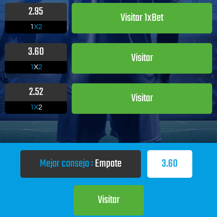
2.95
Visitar 1xBet
1
X2
3.60
Visitar
1
X
2
2.52
Visitar
1X
2
Mejor consejo :
Empate
3.60
Visitar