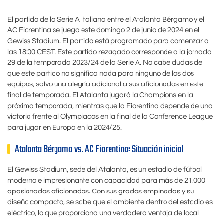
El partido de la Serie A Italiana entre el Atalanta Bérgamo y el
AC Fiorentina se juega este domingo 2 de junio de 2024 en el
Gewiss Stadium. El partido está programado para comenzar a
las 18:00 CEST. Este partido rezagado corresponde a la jornada
29 de la temporada 2023/24 de la Serie A. No cabe dudas de
que este partido no significa nada para ninguno de los dos
equipos, salvo una alegría adicional a sus aficionados en este
final de temporada. El Atalanta jugará la Champions en la
próxima temporada, mientras que la Fiorentina depende de una
victoria frente al Olympiacos en la final de la Conference League
para jugar en Europa en la 2024/25.
Atalanta Bérgamo vs. AC Fiorentina: Situación inicial
El Gewiss Stadium, sede del Atalanta, es un estadio de fútbol
moderno e impresionante con capacidad para más de 21.000
apasionados aficionados. Con sus gradas empinadas y su
diseño compacto, se sabe que el ambiente dentro del estadio es
eléctrico, lo que proporciona una verdadera ventaja de local