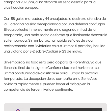
campaña 2023/24, al no afrontar un serio desafío para la
clasificación europea.
Con 58 goles marcados y 44 encajados, la destreza ofensiva de
la Fiorentina ha sido decepcionada por una defensa con fugas.
El equipo luchó inmensamente en la segunda mitad de la
temporada, una mala racha de forma que finalmente descarriló
su temporada. Sin embargo, ha habido señales de vida
recientemente con 3 victorias en sus últimos 5 partidos, incluida
una victoria por 3-2 sobre Cagliari el 23 de mayo.
Sin embargo, no todo está perdido para la Fiorentina, ya que
tienen la final de la Liga de Conferencias en el horizonte , su
última oportunidad de clasificarse para Europa la próxima
temporada. La decepción de su campaña en la Serie A se
olvidará rápidamente si pueden hacer el trabajo en la
competencia de tercer nivel del continente.