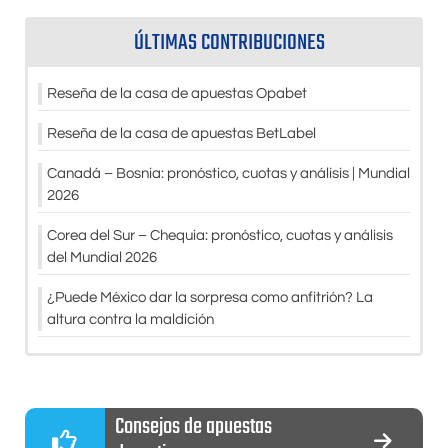
ÚLTIMAS CONTRIBUCIONES
Reseña de la casa de apuestas Opabet
Reseña de la casa de apuestas BetLabel
Canadá – Bosnia: pronóstico, cuotas y análisis | Mundial
2026
Corea del Sur – Chequia: pronóstico, cuotas y análisis
del Mundial 2026
¿Puede México dar la sorpresa como anfitrión? La
altura contra la maldición
Consejos de apuestas