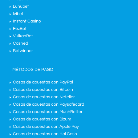
Lunubet
Ivibet
Instant Casino
FezBet
VulkanBet
Cashed
Betwinner
MÉTODOS DE PAGO
Casas de apuestas con PayPal
Casas de apuestas con Bitcoin
Casas de apuestas con Neteller
Casas de apuestas con Paysafecard
Casas de apuestas con MuchBetter
Casas de apuestas con Bizum
Casas de apuestas con Apple Pay
Casas de apuestas con Hal Cash