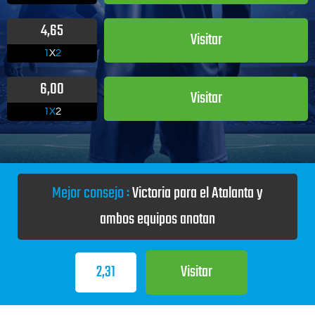
4,65
Visitar
1
X
2
6,00
Visitar
1X
2
Mejor consejo :
Victoria para el Atalanta y
ambos equipos anotan
2,31
Visitar