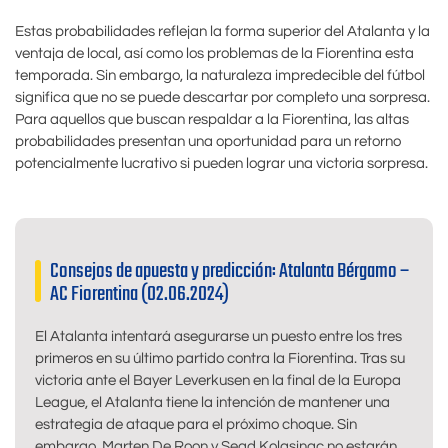
Estas probabilidades reflejan la forma superior del Atalanta y la
ventaja de local, así como los problemas de la Fiorentina esta
temporada. Sin embargo, la naturaleza impredecible del fútbol
significa que no se puede descartar por completo una sorpresa.
Para aquellos que buscan respaldar a la Fiorentina, las altas
probabilidades presentan una oportunidad para un retorno
potencialmente lucrativo si pueden lograr una victoria sorpresa.
Consejos de apuesta y predicción: Atalanta Bérgamo –
AC Fiorentina (02.06.2024)
El Atalanta intentará asegurarse un puesto entre los tres
primeros en su último partido contra la Fiorentina. Tras su
victoria ante el Bayer Leverkusen en la final de la Europa
League, el Atalanta tiene la intención de mantener una
estrategia de ataque para el próximo choque. Sin
embargo, Marten De Roon y Sead Kolasinac no estarán