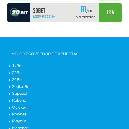
91
20BET
IR A
/100
LEER RESEÑA
Valoración
MEJOR PROVEEDOR DE APUESTAS
1xBet
22Bet
20Bet
ZodiacBet
Supabet
Rabona
Quickwin
Powbet
Playzilla
Megapari