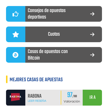
Consejos de apuestas
deportivas
Cuotas
Casas de apuestas con
Bitcoin
MEJORES CASAS DE APUESTAS
97
RABONA
IR A
/100
LEER RESEÑA
Valoración