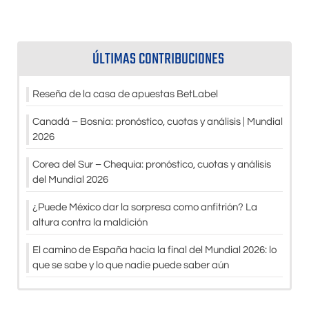
ÚLTIMAS CONTRIBUCIONES
Reseña de la casa de apuestas BetLabel
Canadá – Bosnia: pronóstico, cuotas y análisis | Mundial
2026
Corea del Sur – Chequia: pronóstico, cuotas y análisis
del Mundial 2026
¿Puede México dar la sorpresa como anfitrión? La
altura contra la maldición
El camino de España hacia la final del Mundial 2026: lo
que se sabe y lo que nadie puede saber aún