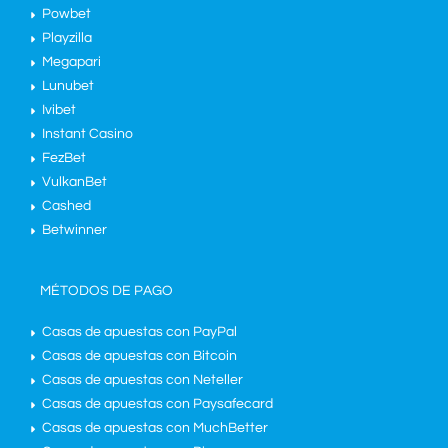
Powbet
Playzilla
Megapari
Lunubet
Ivibet
Instant Casino
FezBet
VulkanBet
Cashed
Betwinner
MÉTODOS DE PAGO
Casas de apuestas con PayPal
Casas de apuestas con Bitcoin
Casas de apuestas con Neteller
Casas de apuestas con Paysafecard
Casas de apuestas con MuchBetter