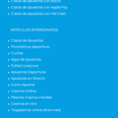
Casas de apuestas con Bizum
Casas de apuestas con Apple Pay
Casas de apuestas con Hal Cash
ARTÍCULOS INTERESANTES
Casas de Apuestas
Pronósticos deportivos
Cuotas
Apps de Apuestas
Fútbol Livescore
Apuestas Deportivas
Apuestas en Directo
Cómo Apostar
Casinos Online
Mejores Casinos móviles
Casinos en vivo
Tragaperras online dinero real