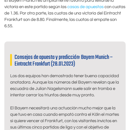
El Bayern Munich es ampliamente favorito para llevarse la
victoria en este partido según las
casas de apuestas
con cuotas
de 1.36. Por otra parte, las cuotas de una victoria del Eintracht
Frankfurt son de 8.80. Finalmente, las cuotas al empate son
6.55.
Consejos de apuesta y predicción: Bayern Munich –
Eintracht Frankfurt (28.01.2023)
Los dos equipos han demostrado tener buena capacidad
anotadora. Aunque los números del Bayern revelan que la
escuadra de Julian Nagelsmann suele salir en tromba e
intentar cerrar los triunfos desde muy pronto.
El Bayern necesitará una actuación mucho mejor que la
que tuvo en casa cuando empató contra el Köln el martes
si quiere vencer al Frankfurt, con los visitantes invictos en
sus últimos cinco partidos de liga y con el objetivo de