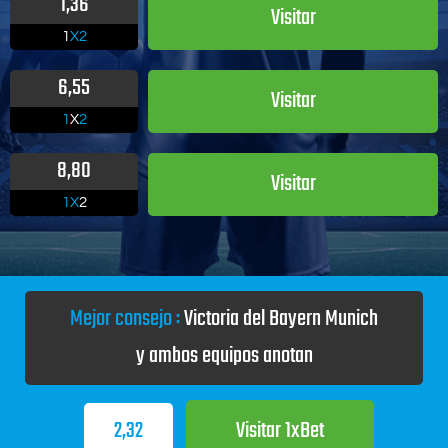
1,36
Visitar
1
X2
6,55
Visitar
1
X
2
8,80
Visitar
1X
2
Mejor consejo :
Victoria del Bayern Munich
y ambos equipos anotan
2,32
Visitar 1xBet