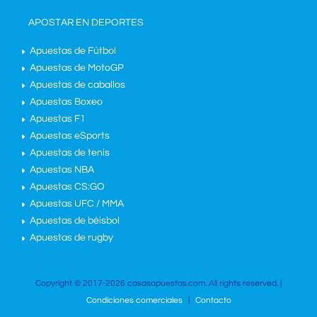
APOSTAR EN DEPORTES
Apuestas de Fútbol
Apuestas de MotoGP
Apuestas de caballos
Apuestas Boxeo
Apuestas F1
Apuestas eSports
Apuestas de tenis
Apuestas NBA
Apuestas CS:GO
Apuestas UFC / MMA
Apuestas de béisbol
Apuestas de rugby
Copyright © 2017-2026 casasapuestas.com. All rights reserved. |
Condiciones comerciales
|
Contacto