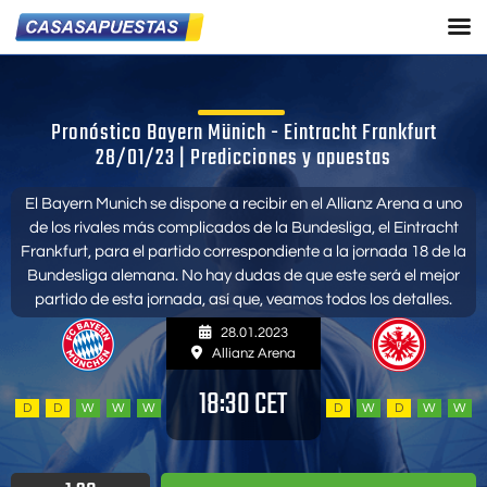
Pronóstico Bayern Münich - Eintracht Frankfurt
28/01/23 | Predicciones y apuestas
El Bayern Munich se dispone a recibir en el Allianz Arena a uno
de los rivales más complicados de la Bundesliga, el Eintracht
Frankfurt, para el partido correspondiente a la jornada 18 de la
Bundesliga alemana. No hay dudas de que este será el mejor
partido de esta jornada, así que, veamos todos los detalles.
28.01.2023
Allianz Arena
18:30 CET
D
D
W
W
W
D
W
D
W
W