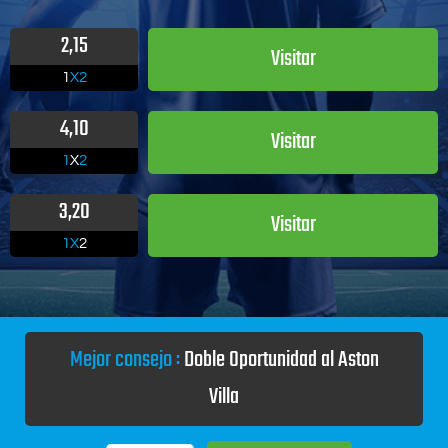
2,15
Visitar
1
X2
4,10
Visitar
1
X
2
3,20
Visitar
1X
2
Mejor consejo :
Doble Oportunidad al Aston
Villa