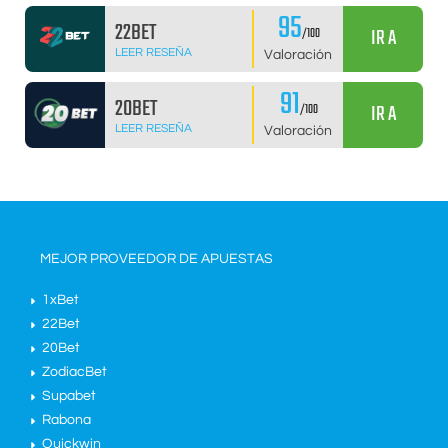
95
22BET
IR A
/100
LEER RESEÑA
Valoración
91
20BET
IR A
/100
LEER RESEÑA
Valoración
MEJOR PROVEEDOR DE APUESTAS
1xBet
22Bet
20Bet
ZodiacBet
Supabet
Rabona
Quickwin