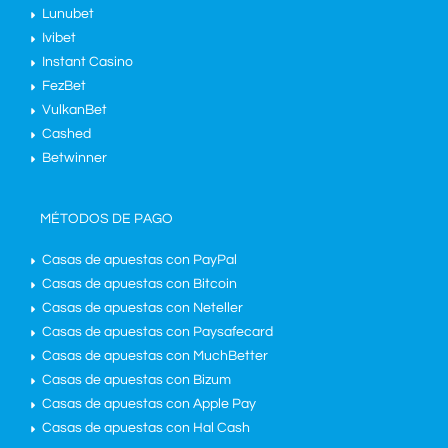
Lunubet
Ivibet
Instant Casino
FezBet
VulkanBet
Cashed
Betwinner
MÉTODOS DE PAGO
Casas de apuestas con PayPal
Casas de apuestas con Bitcoin
Casas de apuestas con Neteller
Casas de apuestas con Paysafecard
Casas de apuestas con MuchBetter
Casas de apuestas con Bizum
Casas de apuestas con Apple Pay
Casas de apuestas con Hal Cash