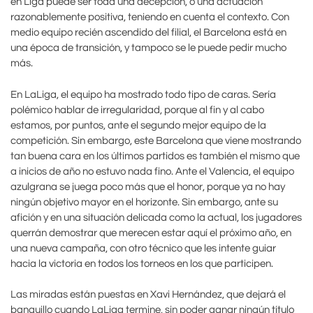
en Liga puede ser toda una decepción, o una actuación
razonablemente positiva, teniendo en cuenta el contexto. Con
medio equipo recién ascendido del filial, el Barcelona está en
una época de transición, y tampoco se le puede pedir mucho
más.
En LaLiga, el equipo ha mostrado todo tipo de caras. Sería
polémico hablar de irregularidad, porque al fin y al cabo
estamos, por puntos, ante el segundo mejor equipo de la
competición. Sin embargo, este Barcelona que viene mostrando
tan buena cara en los últimos partidos es también el mismo que
a inicios de año no estuvo nada fino. Ante el Valencia, el equipo
azulgrana se juega poco más que el honor, porque ya no hay
ningún objetivo mayor en el horizonte. Sin embargo, ante su
afición y en una situación delicada como la actual, los jugadores
querrán demostrar que merecen estar aquí el próximo año, en
una nueva campaña, con otro técnico que les intente guiar
hacia la victoria en todos los torneos en los que participen.
Las miradas están puestas en Xavi Hernández, que dejará el
banquillo cuando LaLiga termine, sin poder ganar ningún título