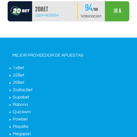
94
20BET
IR A
/100
LEER RESEÑA
Valoración
MEJOR PROVEEDOR DE APUESTAS
1xBet
22Bet
20Bet
ZodiacBet
Supabet
Rabona
Quickwin
Powbet
Playzilla
Megapari