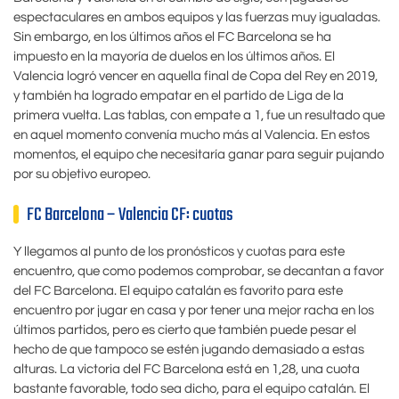
espectaculares en ambos equipos y las fuerzas muy igualadas.
Sin embargo, en los últimos años el FC Barcelona se ha
impuesto en la mayoría de duelos en los últimos años. El
Valencia logró vencer en aquella final de Copa del Rey en 2019,
y también ha logrado empatar en el partido de Liga de la
primera vuelta. Las tablas, con empate a 1, fue un resultado que
en aquel momento convenía mucho más al Valencia. En estos
momentos, el equipo che necesitaría ganar para seguir pujando
por su objetivo europeo.
FC Barcelona – Valencia CF: cuotas
Y llegamos al punto de los pronósticos y cuotas para este
encuentro, que como podemos comprobar, se decantan a favor
del FC Barcelona. El equipo catalán es favorito para este
encuentro por jugar en casa y por tener una mejor racha en los
últimos partidos, pero es cierto que también puede pesar el
hecho de que tampoco se estén jugando demasiado a estas
alturas. La victoria del FC Barcelona está en 1,28, una cuota
bastante favorable, todo sea dicho, para el equipo catalán. El