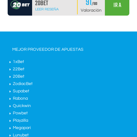
91
20BET
IR A
/100
LEER RESEÑA
Valoración
MEJOR PROVEEDOR DE APUESTAS
1xBet
22Bet
20Bet
ZodiacBet
Supabet
Rabona
Quickwin
Powbet
Playzilla
Megapari
Lunubet