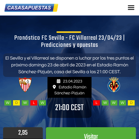
Pronóstico FC Sevilla - FC Villarreal 23/04/23 |
Predicciones y apuestas
El Sevilla y el Villarreal se disponen a luchar por los tres puntos el
próximo domingo 23 de abril de 2023 en el Estadio Ramón
Sánchez-Pizjuán, casa del Sevilla a las 21:00 CEST.
23.04.2023
Estadio Ramón
Sánchez-Pizjuán
W
D
W
L
W
L
W
W
W
D
21:00 CEST
2,95
Visitar