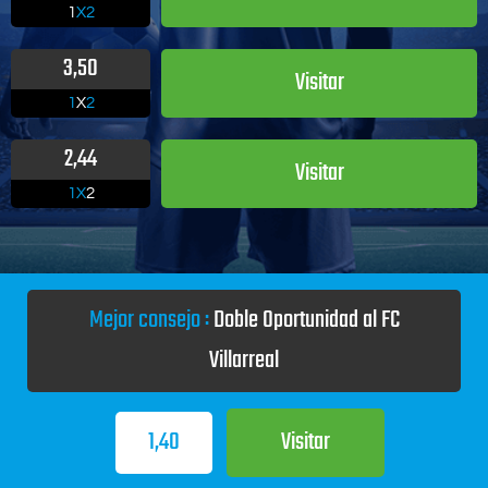
1
X2
3,50
Visitar
1
X
2
2,44
Visitar
1X
2
Mejor consejo :
Doble Oportunidad al FC
Villarreal
1,40
Visitar