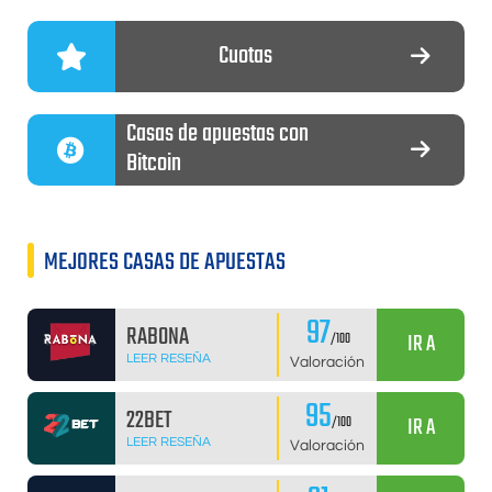
Cuotas
Casas de apuestas con
Bitcoin
MEJORES CASAS DE APUESTAS
97
RABONA
IR A
/100
LEER RESEÑA
Valoración
95
22BET
IR A
/100
LEER RESEÑA
Valoración