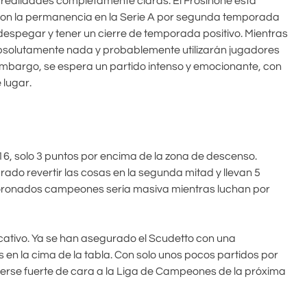
 realidades completamente claras. El Frosinone está
con la permanencia en la Serie A por segunda temporada
despegar y tener un cierre de temporada positivo. Mientras
 absolutamente nada y probablemente utilizarán jugadores
embargo, se espera un partido intenso y emocionante, con
lugar.
16, solo 3 puntos por encima de la zona de descenso.
do revertir las cosas en la segunda mitad y llevan 5
n coronados campeones sería masiva mientras luchan por
ficativo. Ya se han asegurado el Scudetto con una
en la cima de la tabla. Con solo unos pocos partidos por
nerse fuerte de cara a la Liga de Campeones de la próxima