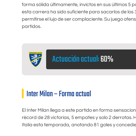
forma sólida últimamente, invictos en sus últimos 5 p
esta carrera ha sido suficiente para sacarlos de los
permitirse el lujo de ser complaciente. Su juego ofen
partidos.
Actuación actual:
60%
Inter Milan – Forma actual
El Inter Milan llega a este partido en forma sensacion
récord de 28 victorias, 5 empates y solo 2 derrotas.
Italia esta temporada, anotando 81 goles y concedie