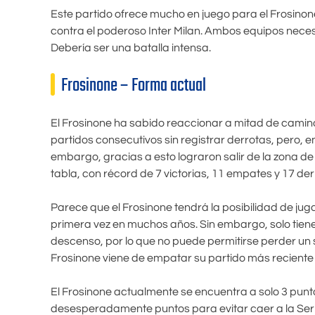
Este partido ofrece mucho en juego para el Frosinon
contra el poderoso Inter Milan. Ambos equipos neces
Debería ser una batalla intensa.
Frosinone – Forma actual
El Frosinone ha sabido reaccionar a mitad de camino
partidos consecutivos sin registrar derrotas, pero, en
embargo, gracias a esto lograron salir de la zona de
tabla, con récord de 7 victorias, 11 empates y 17 der
Parece que el Frosinone tendrá la posibilidad de ju
primera vez en muchos años. Sin embargo, solo tiene
descenso, por lo que no puede permitirse perder un s
Frosinone viene de empatar su partido más reciente
El Frosinone actualmente se encuentra a solo 3 punt
desesperadamente puntos para evitar caer a la Ser