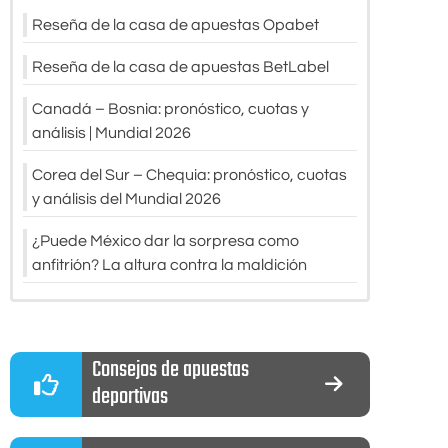
Reseña de la casa de apuestas Opabet
Reseña de la casa de apuestas BetLabel
Canadá – Bosnia: pronóstico, cuotas y
análisis | Mundial 2026
Corea del Sur – Chequia: pronóstico, cuotas
y análisis del Mundial 2026
¿Puede México dar la sorpresa como
anfitrión? La altura contra la maldición
Consejos de apuestas
deportivas