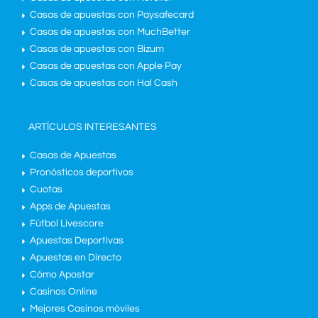
Casas de apuestas con Paysafecard
Casas de apuestas con MuchBetter
Casas de apuestas con Bizum
Casas de apuestas con Apple Pay
Casas de apuestas con Hal Cash
ARTÍCULOS INTERESANTES
Casas de Apuestas
Pronósticos deportivos
Cuotas
Apps de Apuestas
Fútbol Livescore
Apuestas Deportivas
Apuestas en Directo
Cómo Apostar
Casinos Online
Mejores Casinos móviles