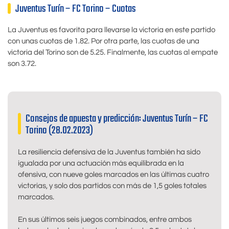
Juventus Turín – FC Torino – Cuotas
La Juventus es favorita para llevarse la victoria en este partido
con unas cuotas de 1.82. Por otra parte, las cuotas de una
victoria del Torino son de 5.25. Finalmente, las cuotas al empate
son 3.72.
Consejos de apuesta y predicción: Juventus Turín – FC
Torino (28.02.2023)
La resiliencia defensiva de la Juventus también ha sido
igualada por una actuación más equilibrada en la
ofensiva, con nueve goles marcados en las últimas cuatro
victorias, y solo dos partidos con más de 1,5 goles totales
marcados.
En sus últimos seis juegos combinados, entre ambos