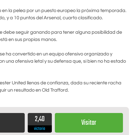
 en la pelea por un puesto europeo la próxima temporada.
o, y a 10 puntos del Arsenal, cuarto clasificado.
que debe seguir ganando para tener alguna posibilidad de
está en sus propias manos.
se ha convertido en un equipo ofensivo organizado y
 una ofensiva letal y su defensa que, si bien no ha estado
ester United llenas de confianza, dada su reciente racha
uir un resultado en Old Trafford.
2,40
Visitar
victoria