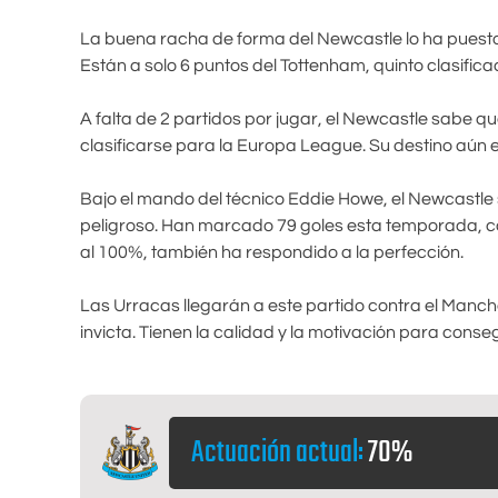
La buena racha de forma del Newcastle lo ha puesto
Están a solo 6 puntos del Tottenham, quinto clasificad
A falta de 2 partidos por jugar, el Newcastle sabe 
clasificarse para la Europa League. Su destino aún 
Bajo el mando del técnico Eddie Howe, el Newcastle 
peligroso. Han marcado 79 goles esta temporada, con
al 100%, también ha respondido a la perfección.
Las Urracas llegarán a este partido contra el Manch
invicta. Tienen la calidad y la motivación para conseg
Actuación actual:
70%