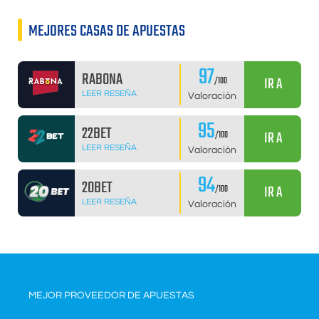
MEJORES CASAS DE APUESTAS
97
RABONA
IR A
/100
LEER RESEÑA
Valoración
95
22BET
IR A
/100
LEER RESEÑA
Valoración
94
20BET
IR A
/100
LEER RESEÑA
Valoración
MEJOR PROVEEDOR DE APUESTAS