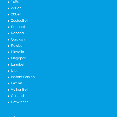
1xBet
22Bet
20Bet
ZodiacBet
Supabet
Rabona
Quickwin
Powbet
Playzilla
Megapari
Lunubet
Ivibet
Instant Casino
FezBet
VulkanBet
Cashed
Betwinner