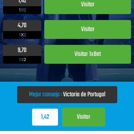
1,42
Visitar
1
X2
4,70
Visitar
1
X
2
9,70
Visitar 1xBet
1X
2
Mejor consejo :
Victoria de Portugal
1,42
Visitar