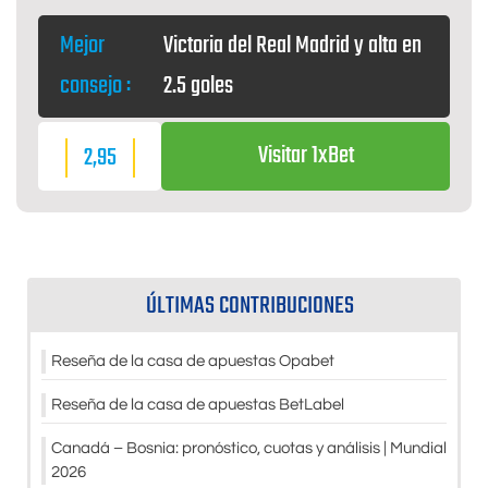
Mejor
Victoria del Real Madrid y alta en
consejo :
2.5 goles
Visitar 1xBet
2,95
ÚLTIMAS CONTRIBUCIONES
Reseña de la casa de apuestas Opabet
Reseña de la casa de apuestas BetLabel
Canadá – Bosnia: pronóstico, cuotas y análisis | Mundial
2026