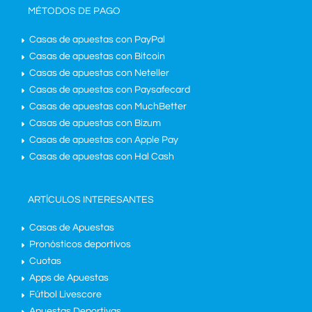
MÉTODOS DE PAGO
Casas de apuestas con PayPal
Casas de apuestas con Bitcoin
Casas de apuestas con Neteller
Casas de apuestas con Paysafecard
Casas de apuestas con MuchBetter
Casas de apuestas con Bizum
Casas de apuestas con Apple Pay
Casas de apuestas con Hal Cash
ARTÍCULOS INTERESANTES
Casas de Apuestas
Pronósticos deportivos
Cuotas
Apps de Apuestas
Fútbol Livescore
Apuestas Deportivas