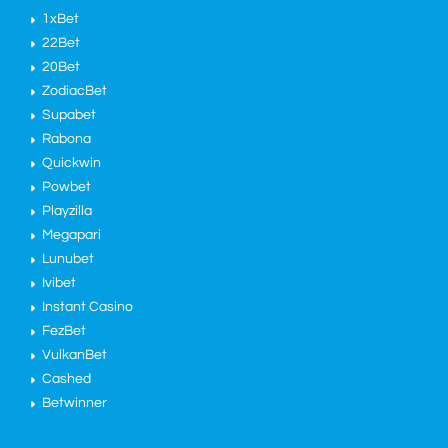
1xBet
22Bet
20Bet
ZodiacBet
Supabet
Rabona
Quickwin
Powbet
Playzilla
Megapari
Lunubet
Ivibet
Instant Casino
FezBet
VulkanBet
Cashed
Betwinner