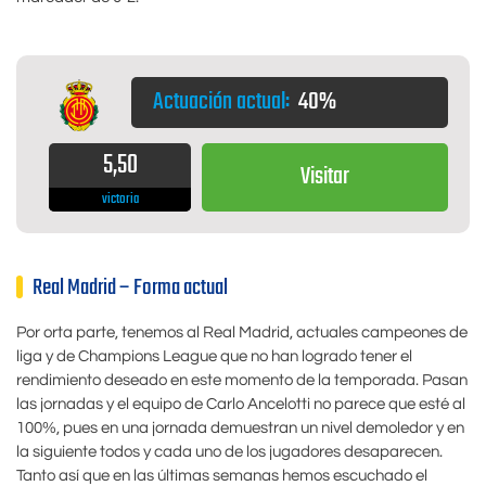
Actuación actual:
40%
5,50
Visitar
victoria
Real Madrid – Forma actual
Por orta parte, tenemos al Real Madrid, actuales campeones de
liga y de Champions League que no han logrado tener el
rendimiento deseado en este momento de la temporada. Pasan
las jornadas y el equipo de Carlo Ancelotti no parece que esté al
100%, pues en una jornada demuestran un nivel demoledor y en
la siguiente todos y cada uno de los jugadores desaparecen.
Tanto así que en las últimas semanas hemos escuchado el