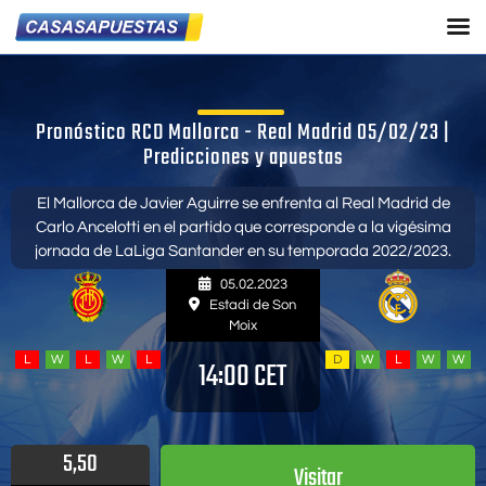
Pronóstico RCD Mallorca - Real Madrid 05/02/23 |
Predicciones y apuestas
El Mallorca de Javier Aguirre se enfrenta al Real Madrid de
Carlo Ancelotti en el partido que corresponde a la vigésima
jornada de LaLiga Santander en su temporada 2022/2023.
05.02.2023
Estadi de Son
Moix
L
W
L
W
L
D
W
L
W
W
14:00 CET
5,50
Visitar