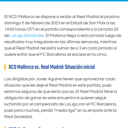
El RCD Mallorca se dispone a recibir al Real Madrid el próximo
domingo 5 de febrero de 2023 en el Estadi de Son Moix a las
14:00 horas CET en el partido correspondiente a la jornada 20
de
LaLiga Santander
. El Mallorca llega a esta jornada luego de
resultados muy irregulares en las últimas semanas, mientras
que el Real Madrid necesita sumar de a 3 en cada jornada si
quiere evitar que el FC Barcelona se escape en la cima..
RCD Mallorca vs. Real Madrid: Situación inicial
Los dirigidos por Javier Aguirre tienen que aprovechar cada
situación que les deje el Real Madrid en este partido, pues
estamos seguros de que serán pocas. El Real Madrid tiene la
obligación de ganar en este encuentro si quieren seguir
luchando por el campeonato de LaLiga con el FC Barcelona,
pues para muchos, perdió “media liga” en su empate ante la
Real Sociedad.