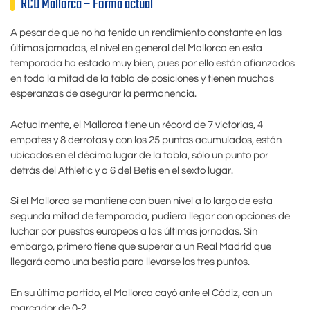
RCD Mallorca – Forma actual
A pesar de que no ha tenido un rendimiento constante en las
últimas jornadas, el nivel en general del Mallorca en esta
temporada ha estado muy bien, pues por ello están afianzados
en toda la mitad de la tabla de posiciones y tienen muchas
esperanzas de asegurar la permanencia.
Actualmente, el Mallorca tiene un récord de 7 victorias, 4
empates y 8 derrotas y con los 25 puntos acumulados, están
ubicados en el décimo lugar de la tabla, sólo un punto por
detrás del Athletic y a 6 del Betis en el sexto lugar.
Si el Mallorca se mantiene con buen nivel a lo largo de esta
segunda mitad de temporada, pudiera llegar con opciones de
luchar por puestos europeos a las últimas jornadas. Sin
embargo, primero tiene que superar a un Real Madrid que
llegará como una bestia para llevarse los tres puntos.
En su último partido, el Mallorca cayó ante el Cádiz, con un
marcador de 0-2.