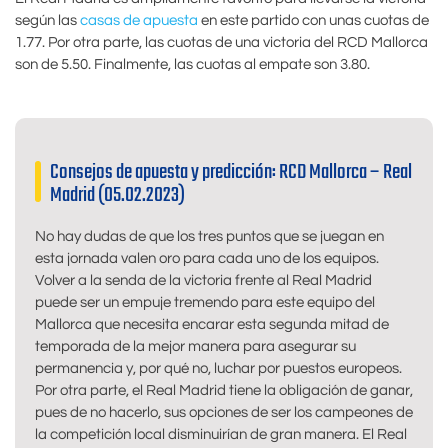
según las
casas de apuesta
en este partido con unas cuotas de
1.77. Por otra parte, las cuotas de una victoria del RCD Mallorca
son de 5.50. Finalmente, las cuotas al empate son 3.80.
Consejos de apuesta y predicción: RCD Mallorca – Real
Madrid (05.02.2023)
No hay dudas de que los tres puntos que se juegan en
esta jornada valen oro para cada uno de los equipos.
Volver a la senda de la victoria frente al Real Madrid
puede ser un empuje tremendo para este equipo del
Mallorca que necesita encarar esta segunda mitad de
temporada de la mejor manera para asegurar su
permanencia y, por qué no, luchar por puestos europeos.
Por otra parte, el Real Madrid tiene la obligación de ganar,
pues de no hacerlo, sus opciones de ser los campeones de
la competición local disminuirían de gran manera. El Real