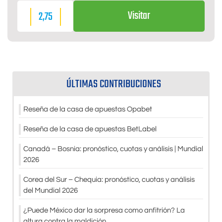
Visitar
2,75
ÚLTIMAS CONTRIBUCIONES
Reseña de la casa de apuestas Opabet
Reseña de la casa de apuestas BetLabel
Canadá – Bosnia: pronóstico, cuotas y análisis | Mundial
2026
Corea del Sur – Chequia: pronóstico, cuotas y análisis
del Mundial 2026
¿Puede México dar la sorpresa como anfitrión? La
altura contra la maldición