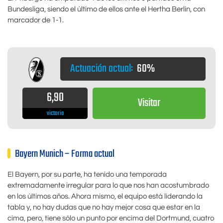
Bundesliga, siendo el último de ellos ante el Hertha Berlín, con
marcador de 1-1.
Actuación actual:
60%
6,90
Visitar
victoria
Bayern Munich – Forma actual
El Bayern, por su parte, ha tenido una temporada
extremadamente irregular para lo que nos han acostumbrado
en los últimos años. Ahora mismo, el equipo está liderando la
tabla y, no hay dudas que no hay mejor cosa que estar en la
cima, pero, tiene sólo un punto por encima del Dortmund, cuatro