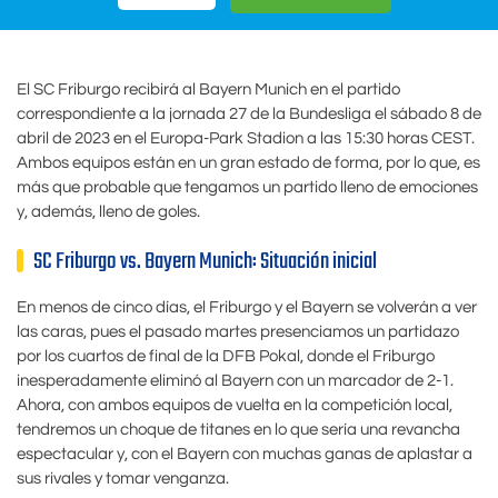
El SC Friburgo recibirá al Bayern Munich en el partido
correspondiente a la jornada 27 de la Bundesliga el sábado 8 de
abril de 2023 en el Europa-Park Stadion a las 15:30 horas CEST.
Ambos equipos están en un gran estado de forma, por lo que, es
más que probable que tengamos un partido lleno de emociones
y, además, lleno de goles.
SC Friburgo vs. Bayern Munich: Situación inicial
En menos de cinco días, el Friburgo y el Bayern se volverán a ver
las caras, pues el pasado martes presenciamos un partidazo
por los cuartos de final de la DFB Pokal, donde el Friburgo
inesperadamente eliminó al Bayern con un marcador de 2-1.
Ahora, con ambos equipos de vuelta en la competición local,
tendremos un choque de titanes en lo que sería una revancha
espectacular y, con el Bayern con muchas ganas de aplastar a
sus rivales y tomar venganza.