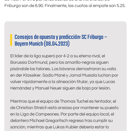
Friburgo son de 6.90. Finalmente, las cuotas al empate son 5.25.
Consejos de apuesta y predicción: SC Friburgo –
Bayern Munich (08.04.2023)
El líder de la liga superó por 4-2 a su eterno rival, el
Borussia Dortmund, pero los amarillo-negros siguen
pisándole los talones. Los bávaros demostraron su valía
en der Klassiker. Sadio Mané y Jamal Musiala luchan por
volver rápidamente a la alineación titular, ya que Lucas
Hernández y Manuel Neuer siguen de baja por lesión.
Mientras que el equipo de Thomas Tuchel es tentador, el
de Christian Streich está ansioso por mantener su puesto
en la Liga de Campeones. Por parte del equipo local, el
delantero Michael Gregoritsch regresa tras cumplir su
sanción, mientras que Lukas Kubler debería estar lo