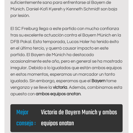
suficientemente sano para enfrentarse al Bayern de
Múnich. Daniel-Kofi Kyereh y Kenneth Schmidt son baja
por lesión.
El SC Freiburg llega a este partido con mucha confianza
tras su excelente actuación contra el Bayern Múnich en la
DFB Pokal. Esta temporada, Lucas Holer ha tenido éxito
en el último tercio, y querrá causar impacto en este
partido. El Bayern de Múnich ha destacado
ocasionalmente este año, pero en general se ha mostrado
irregular. Debido a lo igualados que están ambos equipos
en estos momentos, esperamos un marcador un tanto
igualado. Sin embargo, esperamos que el
Bayern
tome
venganza y se lleve la
victoria
. Además, combinamos esta
apuesta con
ambos equipos anotan
.
Mejor
Victoria de Bayern Munich y ambos
consejo :
equipos anotan