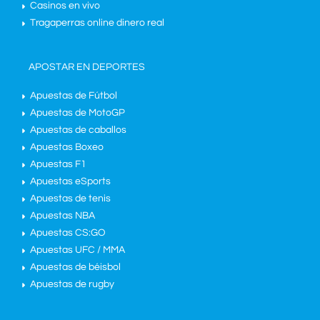
Casinos en vivo
Tragaperras online dinero real
APOSTAR EN DEPORTES
Apuestas de Fútbol
Apuestas de MotoGP
Apuestas de caballos
Apuestas Boxeo
Apuestas F1
Apuestas eSports
Apuestas de tenis
Apuestas NBA
Apuestas CS:GO
Apuestas UFC / MMA
Apuestas de béisbol
Apuestas de rugby