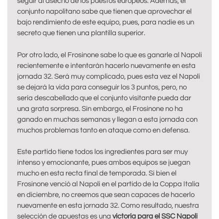
seguir al asecho de los puestos europeos. Además, el
conjunto napolitano sabe que tienen que aprovechar el
bajo rendimiento de este equipo, pues, para nadie es un
secreto que tienen una plantilla superior.
Por otro lado, el Frosinone sabe lo que es ganarle al Napoli
recientemente e intentarán hacerlo nuevamente en esta
jornada 32. Será muy complicado, pues esta vez el Napoli
se dejará la vida para conseguir los 3 puntos, pero, no
sería descabellado que el conjunto visitante pueda dar
una grata sorpresa. Sin embargo, el Frosinone no ha
ganado en muchas semanas y llegan a esta jornada con
muchos problemas tanto en ataque como en defensa.
Este partido tiene todos los ingredientes para ser muy
intenso y emocionante, pues ambos equipos se juegan
mucho en esta recta final de temporada. Si bien el
Frosinone venció al Napoli en el partido de la Coppa Italia
en diciembre, no creemos que sean capaces de hacerlo
nuevamente en esta jornada 32. Como resultado, nuestra
selección de apuestas es una
victoria para el SSC Napoli