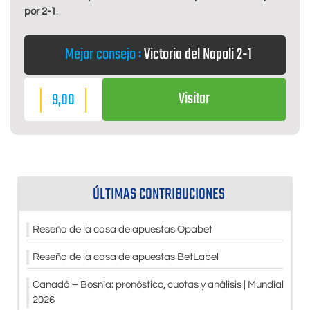
por 2-1
.
Mejor consejo :
Victoria del Napoli 2-1
Visitar
9,00
ÚLTIMAS CONTRIBUCIONES
Reseña de la casa de apuestas Opabet
Reseña de la casa de apuestas BetLabel
Canadá – Bosnia: pronóstico, cuotas y análisis | Mundial
2026