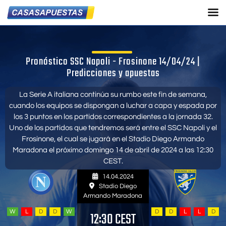
Pronóstico SSC Napoli - Frosinone 14/04/24 |
Predicciones y apuestas
La Serie A italiana continúa su rumbo este fin de semana,
cuando los equipos se dispongan a luchar a capa y espada por
los 3 puntos en los partidos correspondientes a la jornada 32.
Uno de los partidos que tendremos será entre el SSC Napoli y el
Frosinone, el cual se jugará en el Stadio Diego Armando
Maradona el próximo domingo 14 de abril de 2024 a las 12:30
CEST.
14.04.2024
Stadio Diego
Armando Maradona
W
L
D
D
W
D
D
L
L
D
12:30 CEST