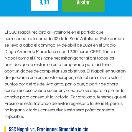
9,00
Visitar
El SSC Napoli recibirá al Frosinone en el partido que
corresponde a la jornada 32 de la Serie A italiana. Este partido
se lleva a cabo el domingo 14 de abril de 2024 en el Stadio
Diego Armando Maradona a las 12:30 horas CEST. Tanto el
Napoli como el Frosinone necesitan ganar sí o sí todos los
partidos que le restan en esta temporada para así tener
oportunidades de completar sus objetivos. El Napoli, en su afán
de quedarse con un puesto europeo, está ahora mismo solo 2
puntos por detrás del Atalanta, por lo que, a partir de ahora
cualquier cosa puede suceder y el equipo se dejará la piel en la
cancha para conseguir la victoria. Por otro lado, tenemos que el
Frosinone está tratando de evitar regresar a la Serie B, pero, si
no logran victorias consecutivas esto será prácticamente
imposible.
SSC Napoli vs. Frosinone: Situación inicial