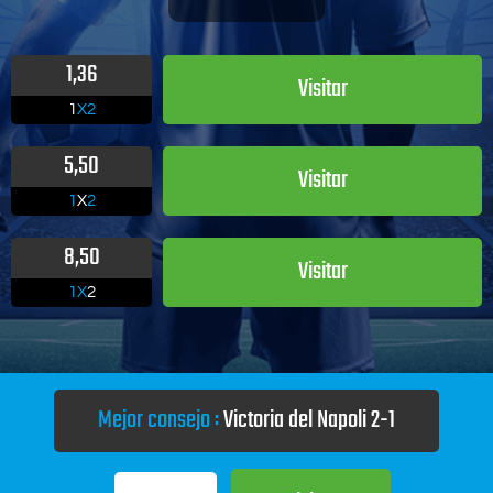
1,36
Visitar
1
X2
5,50
Visitar
1
X
2
8,50
Visitar
1X
2
Mejor consejo :
Victoria del Napoli 2-1