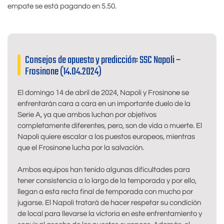
empate se está pagando en 5.50.
Consejos de apuesta y predicción: SSC Napoli –
Frosinone (14.04.2024)
El domingo 14 de abril de 2024, Napoli y Frosinone se
enfrentarán cara a cara en un importante duelo de la
Serie A, ya que ambos luchan por objetivos
completamente diferentes, pero, son de vida o muerte. El
Napoli quiere escalar a los puestos europeos, mientras
que el Frosinone lucha por la salvación.
Ambos equipos han tenido algunas dificultades para
tener consistencia a lo largo de la temporada y por ello,
llegan a esta recta final de temporada con mucho por
jugarse. El Napoli tratará de hacer respetar su condición
de local para llevarse la victoria en este enfrentamiento y