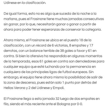
Udinese en la clasificación.
De igual forma, esto no es algo que suceda de la noche a la
mañana, pues el Frosinone tiene muchas jornadas consecutivas
sin ganar, por lo que, necesitarán ganar o ganar a partir de
ahora para poder tener esperanzas de conservar la categoría.
Ahora mismo, el Frosinone se ubica en el puesto 18 de la
clasificación, con un récord de 6 victorias, 8 empates y 17
derrotas, con un balance terrible de 38 goles a favor y 61 en
contra. Si bien la ofensiva ha respondido en algunos momentos
de la temporada, esos 61 goles en contra son demoledores para
cualquier equipo que esté luchando por la permanencia en
cualquiera de las principales ligas de futbol europeas. Sin
embargo, el equipo tiene ahora mismo la posibilidad de salir de
la zona de descenso, pues están solo 1 punto por detrás del
Hellas Verona y 2 del Udinese y Empoli.
El Frosinone llega a esta jornada 32 luego de dos empates en
fila, siendo el más reciente ante el Bologna por 0-0.