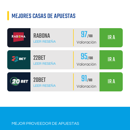
MEJORES CASAS DE APUESTAS
97
RABONA
IR A
/100
LEER RESEÑA
Valoración
95
22BET
IR A
/100
LEER RESEÑA
Valoración
91
20BET
IR A
/100
LEER RESEÑA
Valoración
MEJOR PROVEEDOR DE APUESTAS