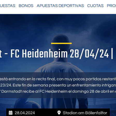
PUESTAS
BONOS
APUESTAS DEPORTIVAS
CUOTAS
PRO
t - FC Heidenheim 28/04/24 | 
tá entrando en la recta final, con muy pocos partidos restant
3/24. Este fin de semana presenta un enfrentamiento intrigan
V Darmstadt recibe al FC Heidenheim el domingo 28 de abril en e
28.04.2024
Stadion am Böllenfalltor