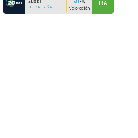
91
20BET
IR A
/100
LEER RESEÑA
Valoración