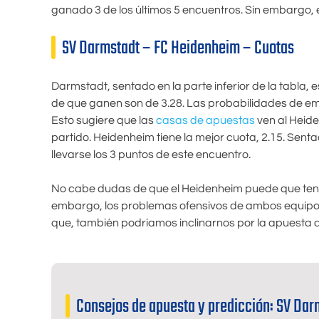
ganado 3 de los últimos 5 encuentros. Sin embargo, 
SV Darmstadt – FC Heidenheim – Cuotas
Darmstadt, sentado en la parte inferior de la tabla,
de que ganen son de 3.28. Las probabilidades de em
Esto sugiere que las
casas de apuestas
ven al Heide
partido. Heidenheim tiene la mejor cuota, 2.15. Sent
llevarse los 3 puntos de este encuentro.
No cabe dudas de que el Heidenheim puede que tenga 
embargo, los problemas ofensivos de ambos equipos
que, también podríamos inclinarnos por la apuesta 
Consejos de apuesta y predicción: SV Dar