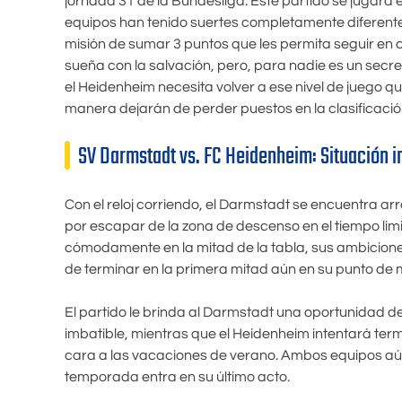
jornada 31 de la Bundesliga. Este partido se jugará
equipos han tenido suertes completamente diferente
misión de sumar 3 puntos que les permita seguir en c
sueña con la salvación, pero, para nadie es un secret
el Heidenheim necesita volver a ese nivel de juego 
manera dejarán de perder puestos en la clasificació
SV Darmstadt vs. FC Heidenheim: Situación in
Con el reloj corriendo, el Darmstadt se encuentra arr
por escapar de la zona de descenso en el tiempo lim
cómodamente en la mitad de la tabla, sus ambicione
de terminar en la primera mitad aún en su punto de 
El partido le brinda al Darmstadt una oportunidad de
imbatible, mientras que el Heidenheim intentará ter
cara a las vacaciones de verano. Ambos equipos aún
temporada entra en su último acto.