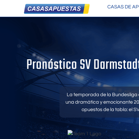
CASAS DE A
Pronóstico SV Darmstad
La temporada de la Bundesliga es
una dramática y emocionante 202
opuestos de la tabla: el S