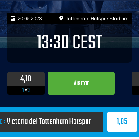
20.05.2023
Tottenham Hotspur Stadium
13:30 CEST
4,10
Visitar
1
X
2
o :
Victoria del Tottenham Hotspur
1,85