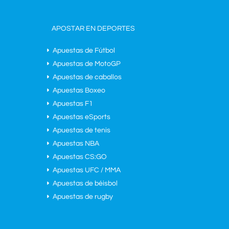
APOSTAR EN DEPORTES
Apuestas de Fútbol
Apuestas de MotoGP
Apuestas de caballos
Apuestas Boxeo
Apuestas F1
Apuestas eSports
Apuestas de tenis
Apuestas NBA
Apuestas CS:GO
Apuestas UFC / MMA
Apuestas de béisbol
Apuestas de rugby