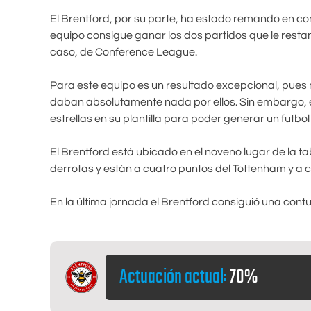
El Brentford, por su parte, ha estado remando en con
equipo consigue ganar los dos partidos que le rest
caso, de Conference League.
Para este equipo es un resultado excepcional, pue
daban absolutamente nada por ellos. Sin embargo, e
estrellas en su plantilla para poder generar un futbol 
El Brentford está ubicado en el noveno lugar de la ta
derrotas y están a cuatro puntos del Tottenham y a c
En la última jornada el Brentford consiguió una con
Actuación actual:
70%