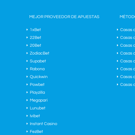
MEJOR PROVEEDOR DE APUESTAS
MÉTOD
1xBet
Casas d
22Bet
Casas d
20Bet
Casas d
ZodiacBet
Casas d
Supabet
Casas 
Rabona
Casas d
Quickwin
Casas d
Powbet
Casas d
Playzilla
Megapari
Lunubet
Ivibet
Instant Casino
FezBet