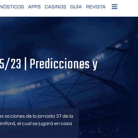
NÓSTICOS
APPS
CASINOS
GUÍA
REVISTA
5/23 | Predicciones y
s acciones de la jornada 37 de la
entford, el cual se jugará en casa