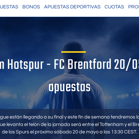
PUESTAS
BONOS
APUESTAS DEPORTIVAS
CUOTAS
PRO
 Hotspur - FC Brentford 20/0
apuestas
ue están llegando a su final y este fin de semana tendremos la
 levanta el telón de la jornada será entre el Tottenham y el Br
de los Spurs el próximo sábado 20 de mayo a las 13:30 CEST.