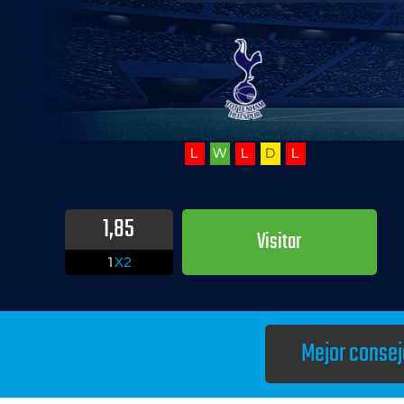
L
W
L
D
L
1,85
Visitar
1
X2
Mejor consej