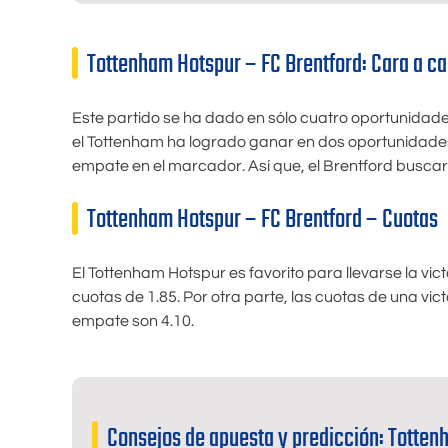
Tottenham Hotspur – FC Brentford: Cara a ca
Este partido se ha dado en sólo cuatro oportunidades e
el Tottenham ha logrado ganar en dos oportunidades,
empate en el marcador. Así que, el Brentford buscará 
Tottenham Hotspur – FC Brentford – Cuotas
El Tottenham Hotspur es favorito para llevarse la vic
cuotas de 1.85. Por otra parte, las cuotas de una vict
empate son 4.10.
Consejos de apuesta y predicción: Totten