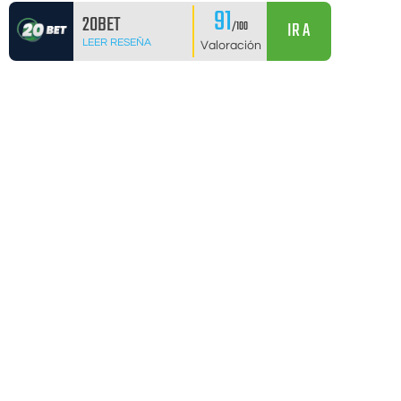
91
20BET
IR A
/100
LEER RESEÑA
Valoración