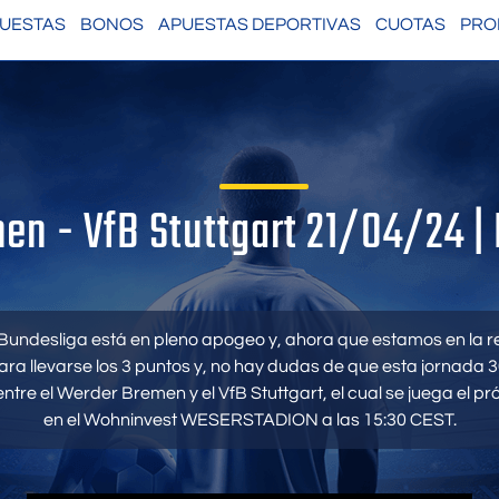
PUESTAS
BONOS
APUESTAS DEPORTIVAS
CUOTAS
PRO
n - VfB Stuttgart 21/04/24 |
undesliga está en pleno apogeo y, ahora que estamos en la rect
ara llevarse los 3 puntos y, no hay dudas de que esta jornada 3
ntre el Werder Bremen y el VfB Stuttgart, el cual se juega el p
en el Wohninvest WESERSTADION a las 15:30 CEST.