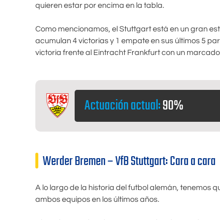
quieren estar por encima en la tabla.
Como mencionamos, el Stuttgart está en un gran es
acumulan 4 victorias y 1 empate en sus últimos 5 pa
victoria frente al Eintracht Frankfurt con un marcado
Actuación actual:
90%
Werder Bremen – VfB Stuttgart: Cara a cara
A lo largo de la historia del futbol alemán, tenemos 
ambos equipos en los últimos años.