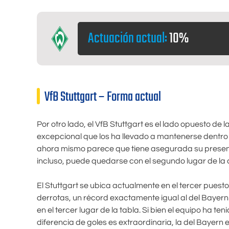
Actuación actual:
10%
VfB Stuttgart – Forma actual
Por otro lado, el VfB Stuttgart es el lado opuesto de
excepcional que los ha llevado a mantenerse dentro 
ahora mismo parece que tiene asegurada su presenc
incluso, puede quedarse con el segundo lugar de la c
El Stuttgart se ubica actualmente en el tercer puesto
derrotas, un récord exactamente igual al del Bayern 
en el tercer lugar de la tabla. Si bien el equipo ha t
diferencia de goles es extraordinaria, la del Bayern 