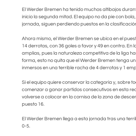
El Werder Bremen ha tenido muchos altibajos durant
inicio la segunda mitad. El equipo no da pie con bol
jornada, siguen perdiendo puestos en la clasificació
Ahora mismo, el Werder Bremen se ubica en el puesto 
14 derrotas, con 36 goles a favor y 49 en contra. En
amplias, pues la naturaleza competitiva de la liga 
forma, esto no quita que el Werder Bremen tenga un
inmersos en una terrible racha de 4 derrotas y 1 emp
Si el equipo quiere conservar la categoría y, sobre 
comenzar a ganar partidos consecutivos en esta rect
volverse a colocar en la cornisa de la zona de descen
puesto 16.
El Werder Bremen llega a esta jornada tras una terr
0-5.