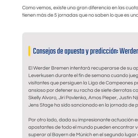
Como vemos, existe una gran diferencia en las cuota
tienen más de 5 jornadas que no saben lo que es una 
Consejos de apuesta y predicción: Werder
El Werder Bremen intentará recuperarse de su ap
Leverkusen durante el fin de semana cuando juegu
visitantes que persiguen la Liga de Campeones p
ansioso por detener su racha de siete derrotas 
Skelly Alvaro, Jiri Pavlenka, Amos Pieper, Justin 
Jens Stage ha sido sancionado en la jornada de p
Por otro lado, dada su impresionante actuación en
apostantes de todo el mundo pueden encontrar val
superar al Bayern de Múnich en el segundo lugar 