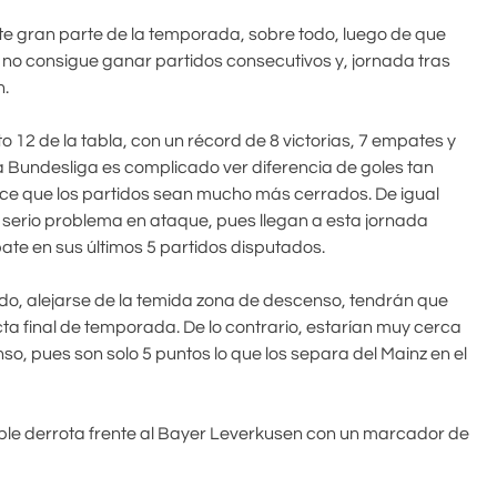
e gran parte de la temporada, sobre todo, luego de que
a, no consigue ganar partidos consecutivos y, jornada tras
n.
12 de la tabla, con un récord de 8 victorias, 7 empates y
 la Bundesliga es complicado ver diferencia de goles tan
hace que los partidos sean mucho más cerrados. De igual
 serio problema en ataque, pues llegan a esta jornada
ate en sus últimos 5 partidos disputados.
todo, alejarse de la temida zona de descenso, tendrán que
a final de temporada. De lo contrario, estarían muy cerca
so, pues son solo 5 puntos lo que los separa del Mainz en el
ible derrota frente al Bayer Leverkusen con un marcador de