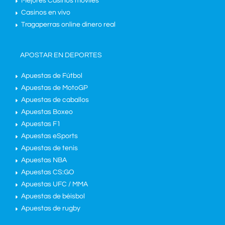
Mejores Casinos móviles
Casinos en vivo
Tragaperras online dinero real
APOSTAR EN DEPORTES
Apuestas de Fútbol
Apuestas de MotoGP
Apuestas de caballos
Apuestas Boxeo
Apuestas F1
Apuestas eSports
Apuestas de tenis
Apuestas NBA
Apuestas CS:GO
Apuestas UFC / MMA
Apuestas de béisbol
Apuestas de rugby