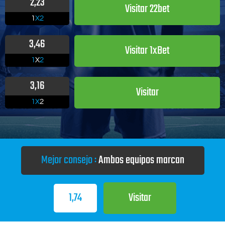
2,23
Visitar 22bet
1
X2
3,46
Visitar 1xBet
1
X
2
3,16
Visitar
1X
2
Mejor consejo :
Ambos equipos marcan
1,74
Visitar