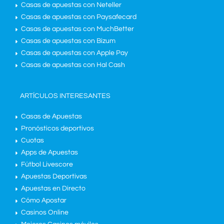
Casas de apuestas con Neteller
Casas de apuestas con Paysafecard
Casas de apuestas con MuchBetter
Casas de apuestas con Bizum
Casas de apuestas con Apple Pay
Casas de apuestas con Hal Cash
ARTÍCULOS INTERESANTES
Casas de Apuestas
Pronósticos deportivos
Cuotas
Apps de Apuestas
Fútbol Livescore
Apuestas Deportivas
Apuestas en Directo
Cómo Apostar
Casinos Online