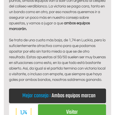
puntos, ambos equipos van a salir con urgencia al césped
del coliseo verdiblanco. La victoria se paga cara, tanto en
un bando como en otro, por eso nosotros queremos ir a
asegurar un poco más en nuestro consejo sobre
apuestas, y vamos a jugar a que
ambos equipos
marcarán.
Se trata de una cuota más baja, de 1,74 en Luckia, pero lo
suficientemente atractiva como para que podamos
apostar por ella sin tanto miedo a que se de otro
resultado. Estas apuestas al 50/50 suelen ser muy buenas
en situaciones como esta, en la que todo está bastante
abierto. Así, da igual si el partido termina con victoria local
o visitante, o incluso con empate, que siempre que haya
goles por ambos bandos, nosotros saldremos ganando.
Mejor consejo :
Ambos equipos marcan
Visitar
1,74