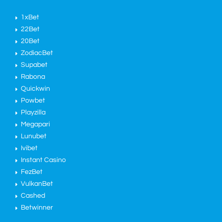
1xBet
22Bet
20Bet
ZodiacBet
Supabet
Rabona
Quickwin
Powbet
Playzilla
Megapari
Lunubet
Ivibet
Instant Casino
FezBet
VulkanBet
Cashed
Betwinner