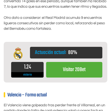
convertido 14 goles en ese periodo, aunque también ha recibido
7, lo que indica que sus encuentros suelen tener ritmo y llegadas.
Otro dato a considerar: el Real Madrid acumula 9 encuentros
ligueros consecutivos sin perder como local, reforzando el peso
del Bernabéu como fortaleza.
Actuación actual:
80%
1.24
Visitar 20Bet
victoria
Valencia – Forma actual
El Valencia viene golpeado tras perder frente al Villarreal, en un
partido donde la falta de contundencia volvió a pasar factura.