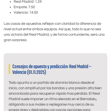
Real Madrid: 1.24
Empate: 7.50
Valencia: 14.50
Las casas de apuestas reflejan con claridad la diferencia de
nivel actual entre ambos equipos. Así que, todo lo que no sea
una victoria del Real Madrid, y de forma contundente, será una
gran sorpresa.
Consejos de apuesta y predicción: Real Madrid –
Valencia (01.11.2025)
Todo apunta a un partido de dominio blanco desde el
inicio, con amplitud por las bandas y una presión alta bien
sincronizada para recuperar rápido tras pérdida. El Real
Madrid suele imponer un ritmo elevado en el Bernabéu,
obligando a sus rivales a replegarse muy cerca de su
propia área y dejándolos con pocas opciones para