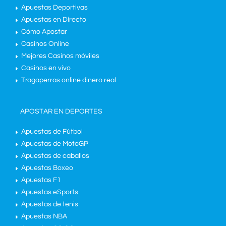
Apuestas Deportivas
Apuestas en Directo
Cómo Apostar
Casinos Online
Mejores Casinos móviles
Casinos en vivo
Tragaperras online dinero real
APOSTAR EN DEPORTES
Apuestas de Fútbol
Apuestas de MotoGP
Apuestas de caballos
Apuestas Boxeo
Apuestas F1
Apuestas eSports
Apuestas de tenis
Apuestas NBA